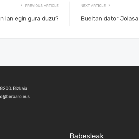
PREVIOUS ARTICLE
NEXT ARTICLE
n lan egin gura duzu?
Bueltan dator Jolasa
48200, Bizkaia
aro@berbaro.eus
Babesleak