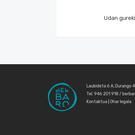
Udan gureki
Laubideta 6 A, Durango 
Tel. 946 201 918 / berb
Kontaktua
|
Ohar legala