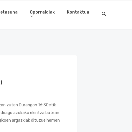
letasuna
Oporraldiak
Kontaktua
!
izan zuten Durangon 16:30etik
Berdeago azokako ekintza batean
gikoen argazkiak dituzue hemen