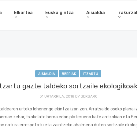
a
Elkartea
Euskalgintza
Aisialdia
Irakurza
AISIALDIA
BERRIAK
ITZARTU
Itzartu gazte taldeko sortzaile ekologikoak
31 URTARRILA, 2018
BY
BERBARO
aldearen urteko lehenengo ekintza izan zen. Arratsalde osoko plana 
herrian zehar, txokolate beroa edan plateruena kafe antzokian eta 
an natura errespetatu eta zaintzeko ahalmena duten sortzaile ekolo