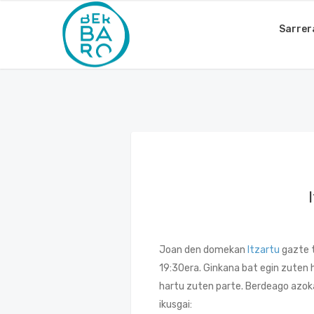
Sarrer
Joan den domekan
Itzartu
gazte t
19:30era. Ginkana bat egin zuten 
hartu zuten parte. Berdeago azok
ikusgai: