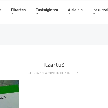
a
Elkartea
Euskalgintza
Aisialdia
Irakurza
Itzartu3
31 URTARRILA, 2018
BY
BERBARO