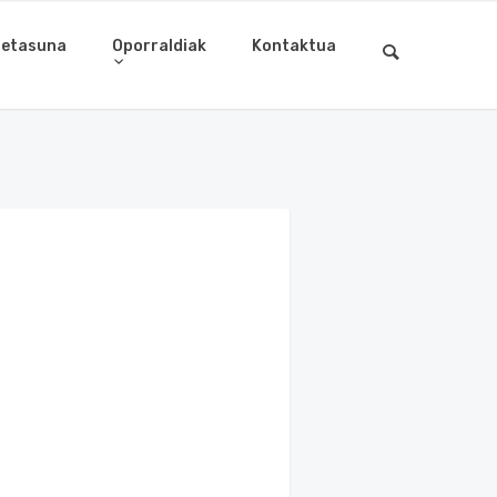
letasuna
Oporraldiak
Kontaktua