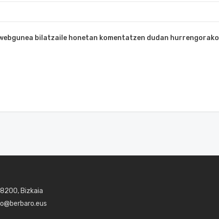
a webgunea bilatzaile honetan komentatzen dudan hurrengorako
48200, Bizkaia
aro@berbaro.eus