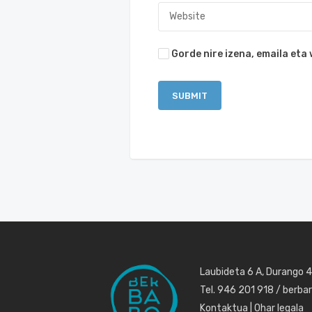
Gorde nire izena, emaila et
Laubideta 6 A, Durango 
Tel. 946 201 918 / berb
Kontaktua
|
Ohar legala