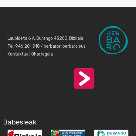
Laubideta 6 A, Durango 48200, Bizkaia
Tel. 946 201 918 / berbaro@berbaro.eus
Kontaktua
|
Ohar legala
Babesleak