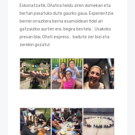
Eskoriatzatik, Oñatira heldu ziren domekan eta
bertan pasatuko dute gaurko gaua. Esperientzia
berriei orrazkera berria esamoldeari fidel ari
gatzaizkio aurten ere, begira bestela… Usakoko
presan blai, Oñati express… badute zer bizi eta
zerekin gozatu!