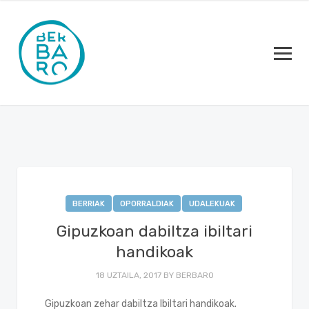
BERRIAK
OPORRALDIAK
UDALEKUAK
Gipuzkoan dabiltza ibiltari
handikoak
18 UZTAILA, 2017
BY
BERBARO
Gipuzkoan zehar dabiltza Ibiltari handikoak.