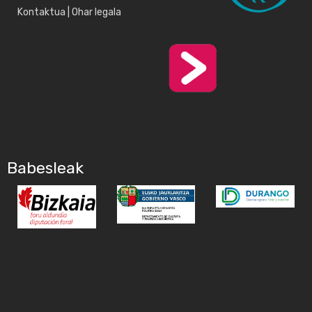
Kontaktua
|
Ohar legala
Babesleak