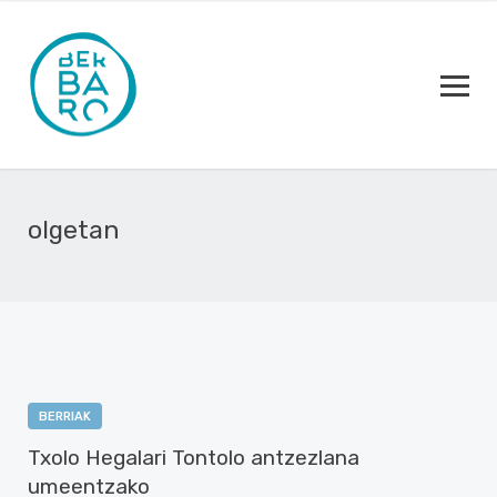
olgetan
BERRIAK
Txolo Hegalari Tontolo antzezlana
umeentzako