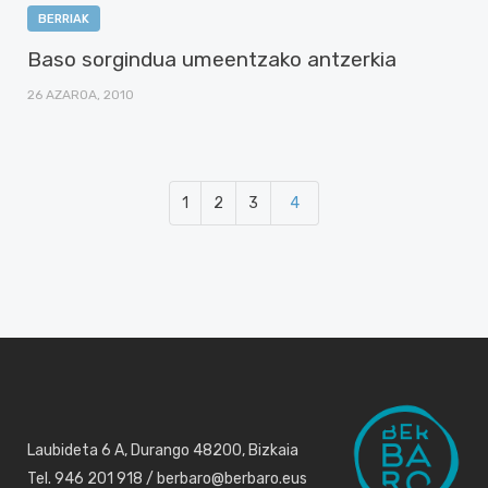
BERRIAK
Baso sorgindua umeentzako antzerkia
26 AZAROA, 2010
1
2
3
4
Laubideta 6 A, Durango 48200, Bizkaia
Tel. 946 201 918 / berbaro@berbaro.eus