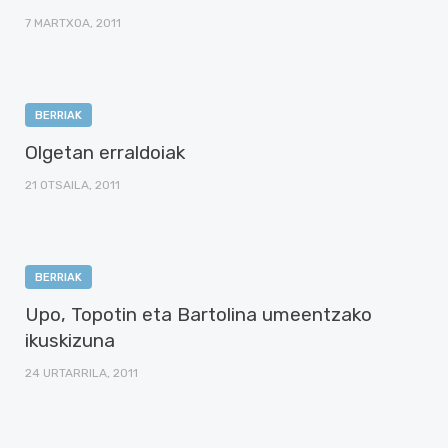
7 MARTXOA, 2011
BERRIAK
Olgetan erraldoiak
21 OTSAILA, 2011
BERRIAK
Upo, Topotin eta Bartolina umeentzako
ikuskizuna
24 URTARRILA, 2011