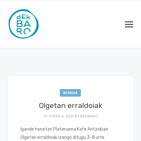
BERRIAK
Olgetan erraldoiak
21 OTSAILA, 2011
BY
BERBARO
Igande honetan Plateruena Kafe Antzokian
Olgetan erraldoiak izango ditugu 3-8 urte