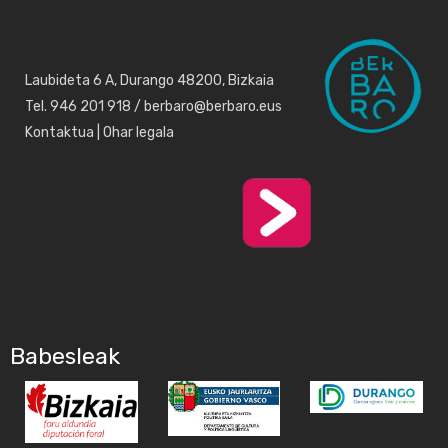
Laubideta 6 A, Durango 48200, Bizkaia
Tel. 946 201 918 / berbaro@berbaro.eus
Kontaktua
|
Ohar legala
Babesleak