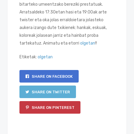
bitarteko umeentzako bereziki prestatuak.
Arratsaldeko 17:30etan hasi eta 19:00ak arte
twister eta oka jolas erraldoietara jolasteko
aukera izango dute txikienek: hankak, eskuak,
koloreak jolasean jarriz eta hainbat proba
tartekatuz. Animatu eta etorri
olgetan
!!
Etiketak:
olgetan
SHARE ON FACEBOOK
SHARE ON TWITTER
SHARE ON PINTEREST