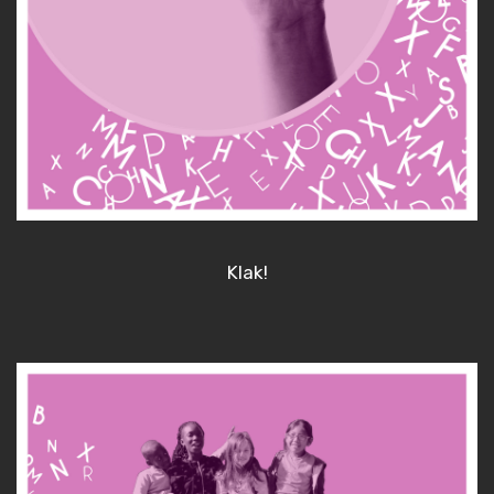
Klak!