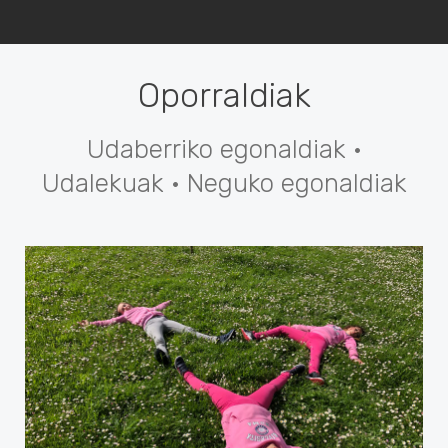
Oporraldiak
Udaberriko egonaldiak ·
Udalekuak · Neguko egonaldiak