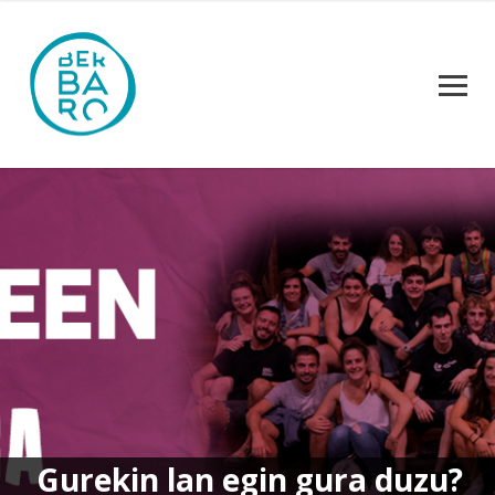
Gurekin lan egin gura duzu?