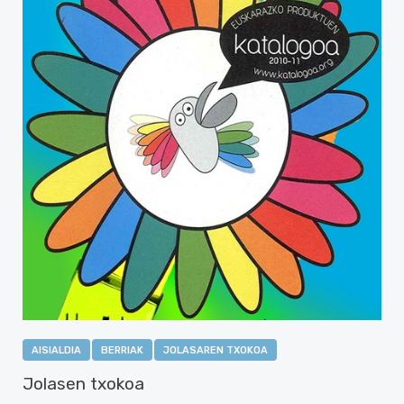
AISIALDIA
BERRIAK
JOLASAREN TXOKOA
Jolasen txokoa