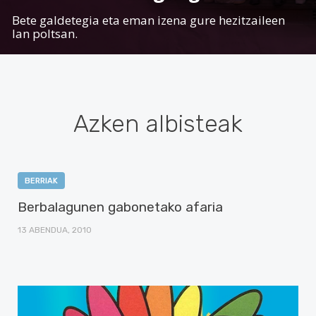
Bete galdetegia eta eman izena gure hezitzaileen
lan poltsan.
Azken albisteak
BERRIAK
Berbalagunen gabonetako afaria
13 ABENDUA, 2010