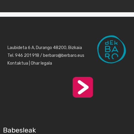
Laubideta 6 A, Durango 48200, Bizkaia
Tel. 946 201 918 / berbaro@berbaro.eus
Kontaktua
|
Ohar legala
Babesleak