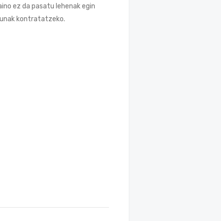
ino ez da pasatu lehenak egin
dunak kontratatzeko.