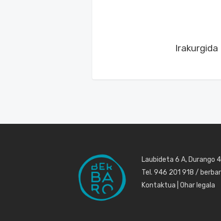
Irakurgida
Laubideta 6 A, Durango 
Tel. 946 201 918 / berb
Kontaktua
|
Ohar legala