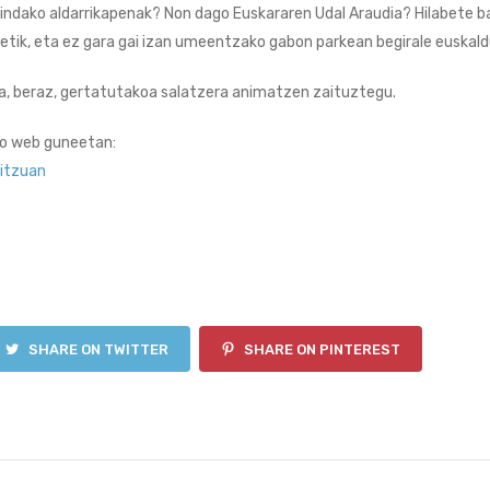
ndako aldarrikapenak? Non dago Euskararen Udal Araudia? Hilabete ba
netik, eta ez gara gai izan umeentzako gabon parkean begirale euskal
ta, beraz, gertatutakoa salatzera animatzen zaituztegu.
go web guneetan:
itzuan
SHARE ON TWITTER
SHARE ON PINTEREST