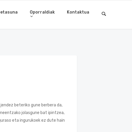
letasuna
Oporraldiak
Kontaktua
 jendez beteriko gune berbera da,
meentzako jolasgune bat ipintzea,
guraso eta ingurukoek ez dute hain