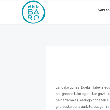
Sarrer
Landako gunea. Duela hilabete eusk
bai, gabonetako egunetan gaztelu
baina tamalez, oraingo honetan eu
giro euskalduna aurkitu, puzgarri 