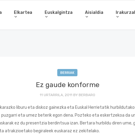
a
Elkartea
Euskalgintza
Aisialdia
Irakurza
BERRIAK
Ez gaude konforme
11 URTARRILA, 2011
BY
BERBARO
arazko liburu eta diskoz gainezka eta Euskal Herrietatik hurbildutako
 puzgarri eta umez beterik egon dena. Pozteko eta eskertzekoa da u
skarak ez du presentzia berdintsua izan. Bertara hurbildu diren ume, 
eta atrakzioetako begiraleek euskaraz ez zekitelako.