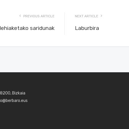
PREVIOUS ARTICLE
NEXT ARTICLE
 lehiaketako saridunak
Laburbira
48200, Bizkaia
aro@berbaro.eus