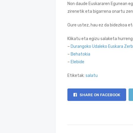
Non daude Euskararen Egunean egi
zirenetik eta bigarrena onartu ze
Gure ustez, hau ez da bidezkoa e
Klikatu eta egizu salaketa hurren
–
Durangoko Udaleko Euskara Zerb
–
Behatokia
–
Elebide
Etiketak:
salatu
SHARE ON FACEBOOK