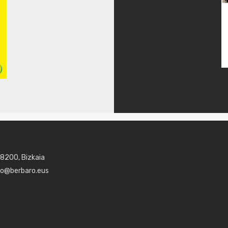
48200, Bizkaia
aro@berbaro.eus