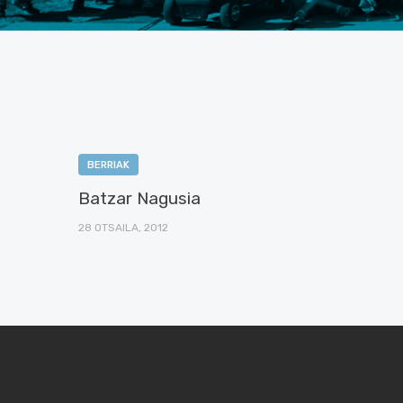
BERRIAK
Batzar Nagusia
28 OTSAILA, 2012