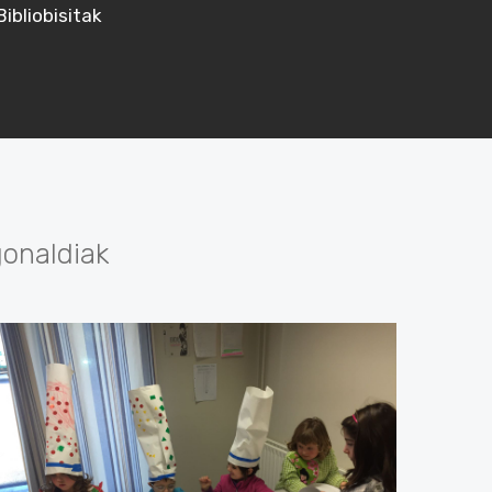
Bibliobisitak
gonaldiak