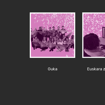
Guka
Euskara z