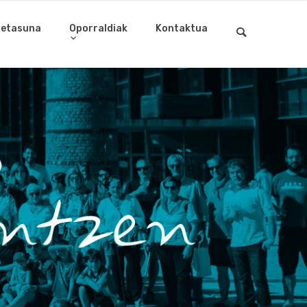
letasuna
Oporraldiak
Kontaktua
an egin gura duzu?
a eta eman izena gure hezitzaileen lan