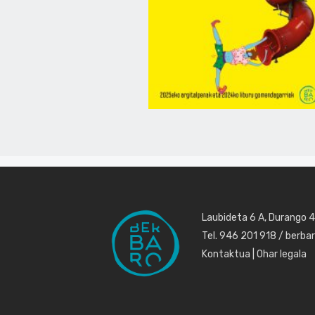
Laubideta 6 A, Durango 
Tel. 946 201 918 / berb
Kontaktua
|
Ohar legala