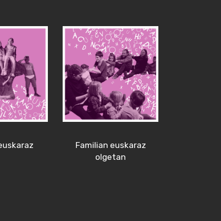
euskaraz
Familian euskaraz
olgetan