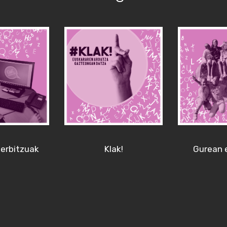
erbitzuak
Klak!
Gurean 