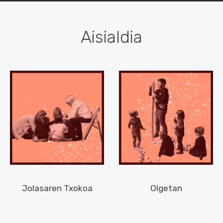
Aisialdia
Jolasaren Txokoa
Olgetan