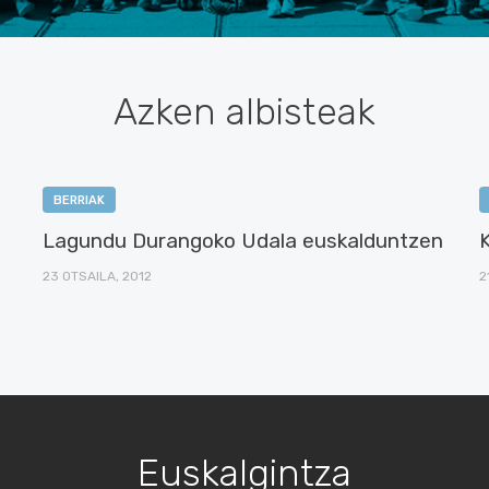
Azken albisteak
BERRIAK
Lagundu Durangoko Udala euskalduntzen
23 OTSAILA, 2012
2
Euskalgintza