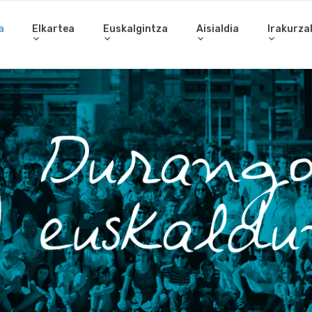
a
Elkartea
Euskalgintza
Aisialdia
Irakurza
Gurekin l
Bete galdetegi
poltsan.