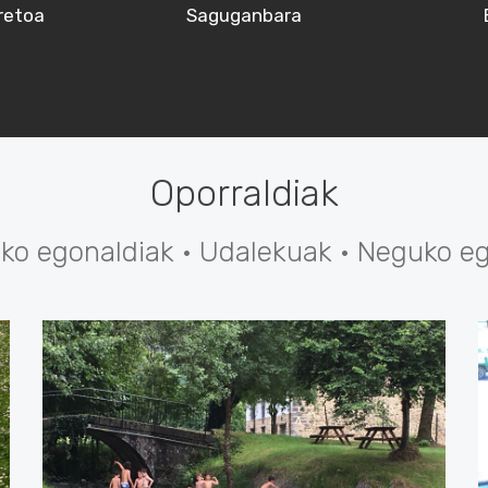
retoa
Saguganbara
Oporraldiak
ko egonaldiak · Udalekuak · Neguko e