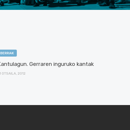
BERRIAK
Kantulagun. Gerraren inguruko kantak
1 OTSAILA, 2012