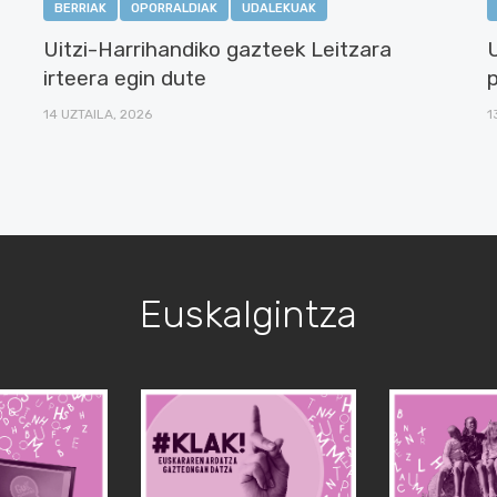
BERRIAK
OPORRALDIAK
UDALEKUAK
Uitzi-Harrihandiko gazteek Leitzara
irteera egin dute
14 UZTAILA, 2026
1
Euskalgintza