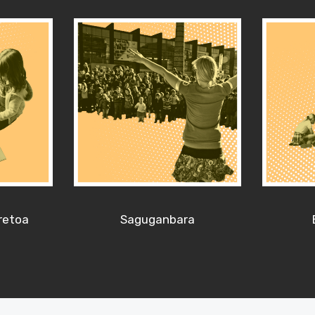
retoa
Saguganbara