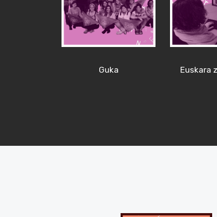
Guka
Euskara z