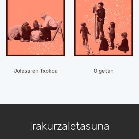
Jolasaren Txokoa
Olgetan
Irakurzaletasuna