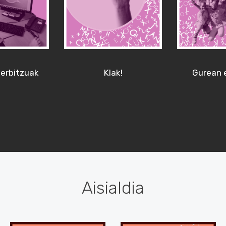
erbitzuak
Klak!
Gurean 
Aisialdia