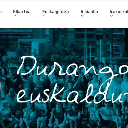
a
Elkartea
Euskalgintza
Aisialdia
Irakurza
Gurekin l
Bete galdetegi
poltsan.