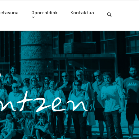
letasuna
Oporraldiak
Kontaktua
an egin gura duzu?
a eta eman izena gure hezitzaileen lan