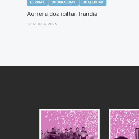
BERRIAK
OPORRALDIAK
UDALEKUAK
Aurrera doa ibiltari handia
17 UZTAILA, 2026