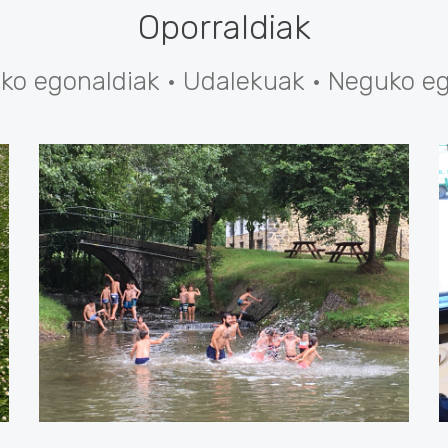
Oporraldiak
ko egonaldiak · Udalekuak · Neguko e