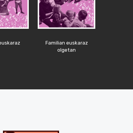
euskaraz
Familian euskaraz
olgetan