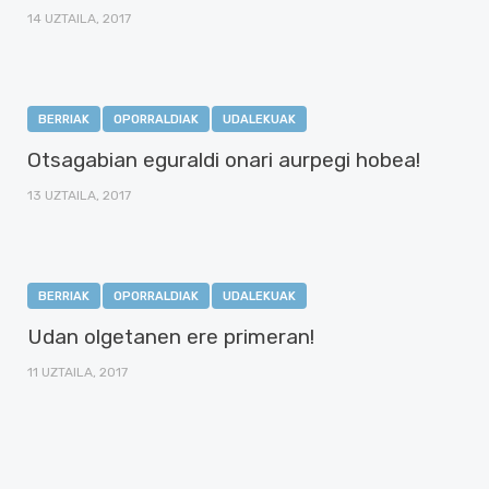
14 UZTAILA, 2017
BERRIAK
OPORRALDIAK
UDALEKUAK
Otsagabian eguraldi onari aurpegi hobea!
13 UZTAILA, 2017
BERRIAK
OPORRALDIAK
UDALEKUAK
Udan olgetanen ere primeran!
11 UZTAILA, 2017