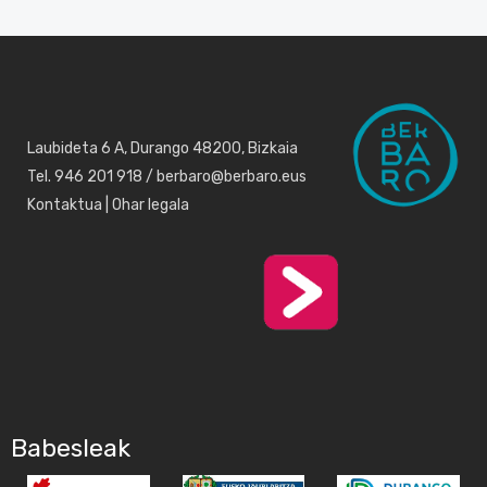
Laubideta 6 A, Durango 48200, Bizkaia
Tel. 946 201 918 / berbaro@berbaro.eus
Kontaktua
|
Ohar legala
Babesleak