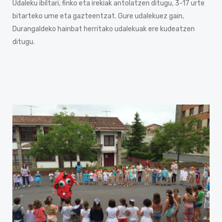
Udaleku ibiltari, finko eta irekiak antolatzen ditugu, 3-17 urte
bitarteko ume eta gazteentzat. Gure udalekuez gain,
Durangaldeko hainbat herritako udalekuak ere kudeatzen
ditugu.