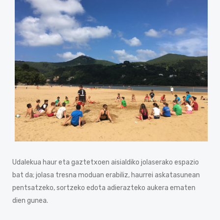
Udalekua haur eta gaztetxoen aisialdiko jolaserako espazio
bat da; jolasa tresna moduan erabiliz, haurrei askatasunean
pentsatzeko, sortzeko edota adierazteko aukera ematen
dien gunea.