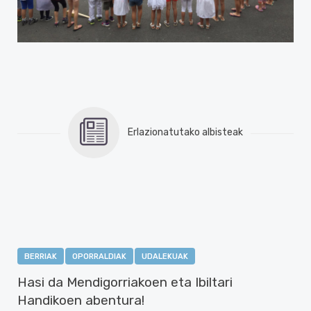
Erlazionatutako albisteak
BERRIAK
OPORRALDIAK
UDALEKUAK
Hasi da Mendigorriakoen eta Ibiltari
Handikoen abentura!