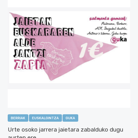
BERRIAK
EUSKALGINTZA
GUKA
Urte osoko jarrera jaietara zabalduko dugu
aurten ere