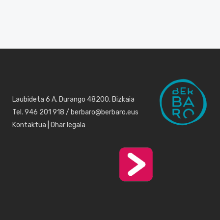
Laubideta 6 A, Durango 48200, Bizkaia
Tel. 946 201 918 / berbaro@berbaro.eus
Kontaktua
|
Ohar legala