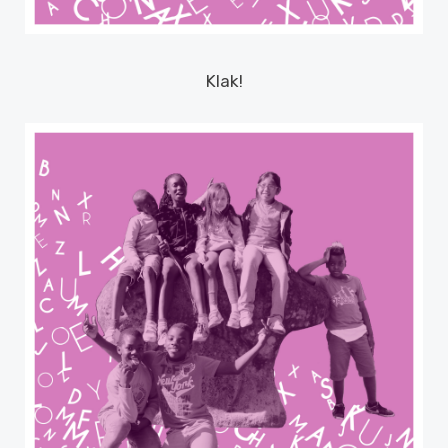
Klak!