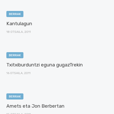
BERRIAK
Kantulagun
18 OTSAILA, 2011
BERRIAK
Txitxiburduntzi eguna gugazTrekin
16 OTSAILA, 2011
BERRIAK
Amets eta Jon Berbertan