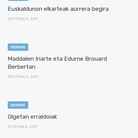
Euskaldunon elkarteak aurrera begira
28 OTSAILA, 2011
BERRIAK
Maddalen Iriarte eta Edurne Brouard
Berbertan
28 OTSAILA, 2011
BERRIAK
Olgetan erraldoiak
21 OTSAILA, 2011