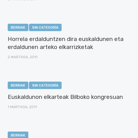
BERRIAK
SIN CATEGORÍA
Horrela erdalduntzen dira euskaldunen eta
erdaldunen arteko elkarrizketak
2 MARTXOA, 2011
BERRIAK
SIN CATEGORÍA
Euskaldunon elkarteak Bilboko kongresuan
1 MARTXOA, 2011
BERRIAK