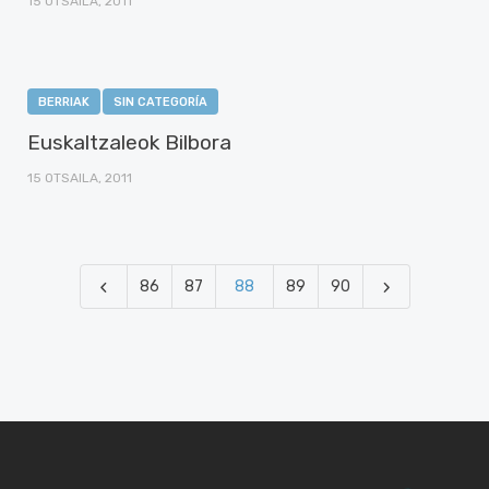
15 OTSAILA, 2011
BERRIAK
SIN CATEGORÍA
Euskaltzaleok Bilbora
15 OTSAILA, 2011
86
87
88
89
90