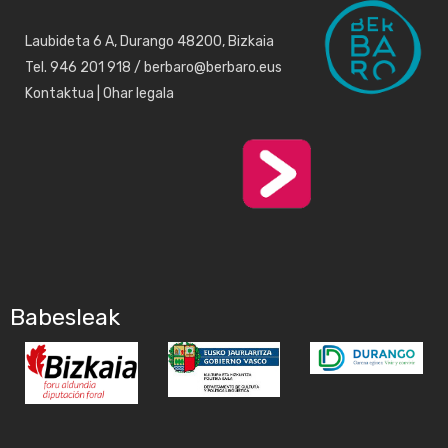
Laubideta 6 A, Durango 48200, Bizkaia
Tel. 946 201 918 / berbaro@berbaro.eus
Kontaktua
|
Ohar legala
Babesleak