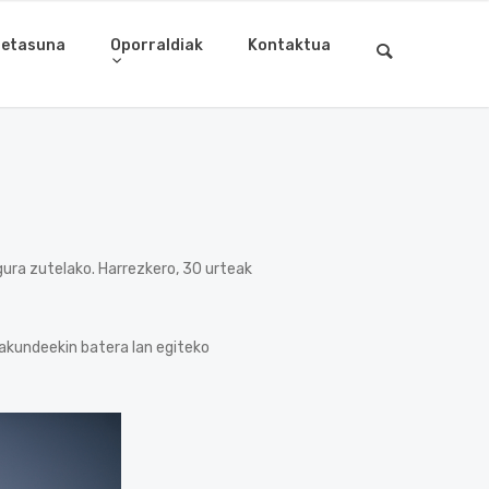
letasuna
Oporraldiak
Kontaktua
ura zutelako. Harrezkero, 30 urteak
rakundeekin batera lan egiteko