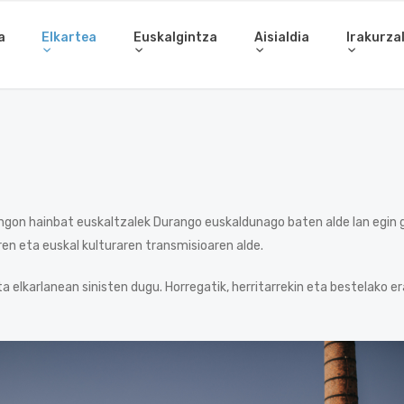
a
Elkartea
Euskalgintza
Aisialdia
Irakurza
gon hainbat euskaltzalek Durango euskaldunago baten alde lan egin g
en eta euskal kulturaren transmisioaren alde.
 elkarlanean sinisten dugu. Horregatik, herritarrekin eta bestelako e