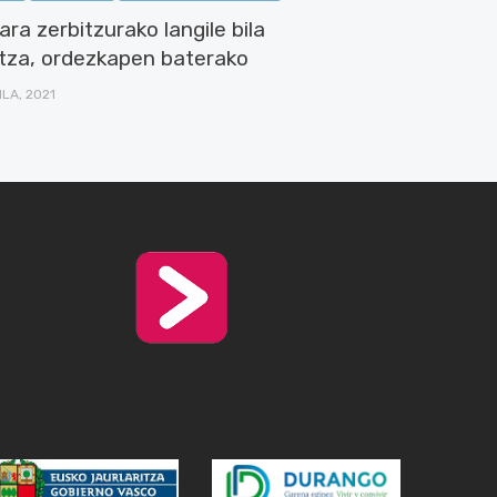
ra zerbitzurako langile bila
ltza, ordezkapen baterako
ILA, 2021