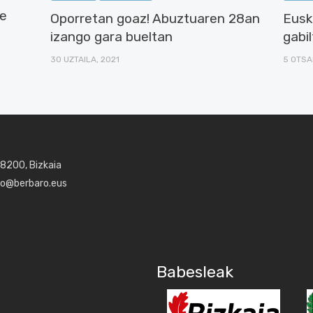
le
Oporretan goaz! Abuztuaren 28an
Euska
izango gara bueltan
gabi
30 UZTAILA, 2021
5 OTSA
48200, Bizkaia
aro@berbaro.eus
Babesleak