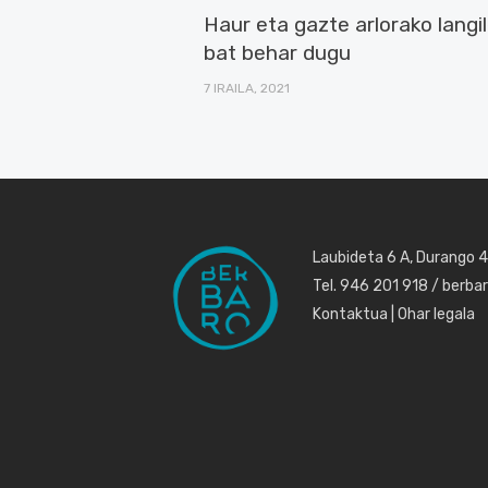
Haur eta gazte arlorako langi
bat behar dugu
7 IRAILA, 2021
Laubideta 6 A, Durango 
Tel. 946 201 918 / berb
Kontaktua
|
Ohar legala