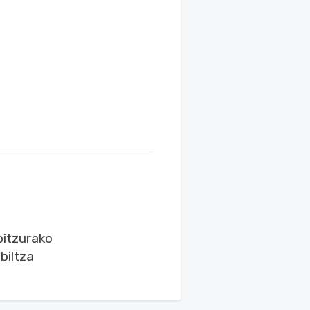
bitzurako
biltza