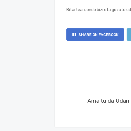
Bitartean, ondo bizi eta gozatu ud
SHARE ON FACEBOOK
Amaitu da Udan 