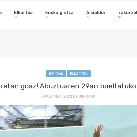
a
Elkartea
Euskalgintza
Aisialdia
Irakurza
BERRIAK
ELKARTEA
retan goaz! Abuztuaren 29an bueltatuko
29 UZTAILA, 2022
BY
BERBARO