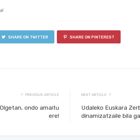
a!
SHARE ON TWITTER
SHARE ON PINTEREST
PREVIOUS ARTICLE
NEXT ARTICLE
Olgetan, ondo amaitu
Udaleko Euskara Zer
ere!
dinamizatzaile bila ga