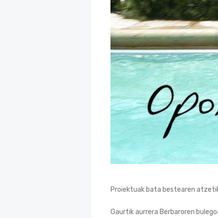
Proiektuak bata bestearen atzetik
Gaurtik aurrera Berbaroren buleg