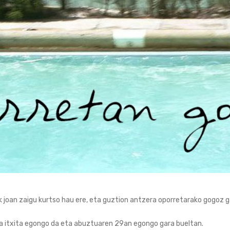
 joan zaigu kurtso hau ere, eta guztion antzera oporretarako gogoz 
oa itxita egongo da eta abuztuaren 29an egongo gara bueltan.