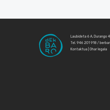
Laubideta 6 A, Durango 
Tel. 946 201 918 / berb
Kontaktua
|
Ohar legala