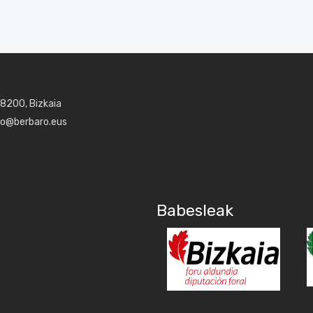
48200, Bizkaia
aro@berbaro.eus
Babesleak