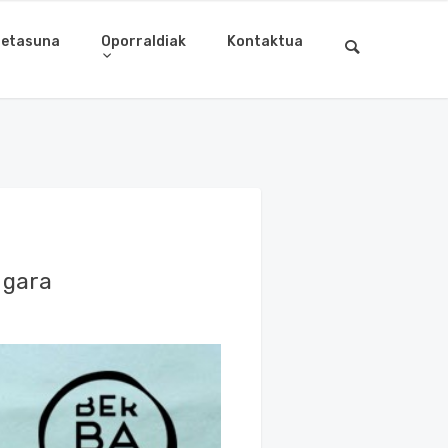
letasuna
Oporraldiak
Kontaktua
 gara