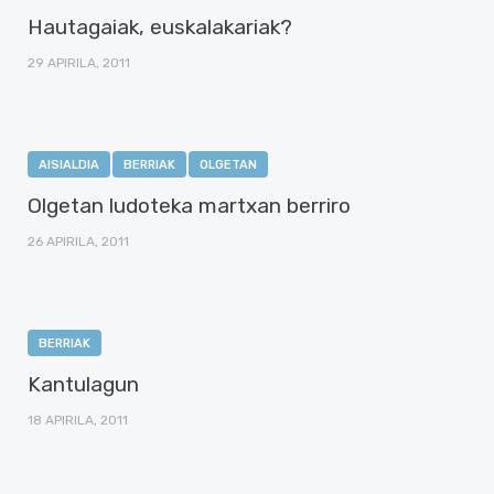
Hautagaiak, euskalakariak?
29 APIRILA, 2011
AISIALDIA
BERRIAK
OLGETAN
Olgetan ludoteka martxan berriro
26 APIRILA, 2011
BERRIAK
Kantulagun
18 APIRILA, 2011