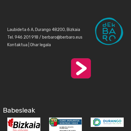
Laubideta 6 A, Durango 48200, Bizkaia
Tel. 946 201 918 / berbaro@berbaro.eus
Kontaktua
|
Ohar legala
Babesleak