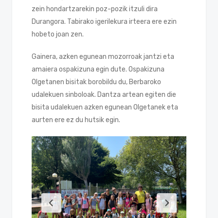
zein hondartzarekin poz-pozik itzuli dira
Durangora. Tabirako igerilekura irteera ere ezin
hobeto joan zen.
Gainera, azken egunean mozorroak jantzi eta
amaiera ospakizuna egin dute. Ospakizuna
Olgetanen bisitak borobildu du, Berbaroko
udalekuen sinboloak. Dantza artean egiten die
bisita udalekuen azken egunean Olgetanek eta
aurten ere ez du hutsik egin.