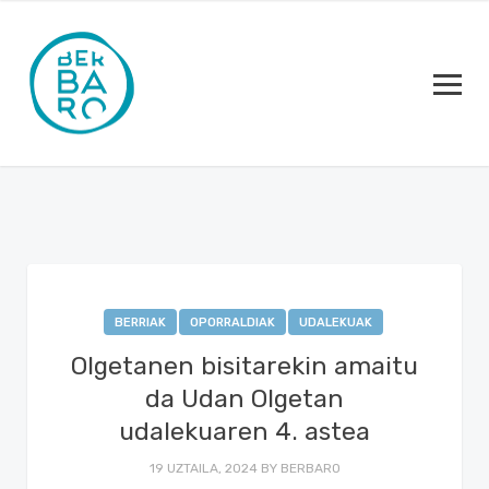
BERRIAK
OPORRALDIAK
UDALEKUAK
Olgetanen bisitarekin amaitu
da Udan Olgetan
udalekuaren 4. astea
19 UZTAILA, 2024
BY
BERBARO