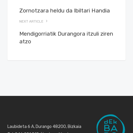
Zornotzara heldu da Ibiltari Handia
NEXT ARTICLE
Mendigorriatik Durangora itzuli ziren
atzo
Laubideta 6 A, Durango 48200, Bizkaia