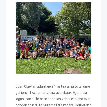
Udan Olgetan udalekuen 4. astea amaituta, ume
gehienentzat amaitu dira udalekuak. Eguraldia
lagun izan dute aste honetan zehar eta giro ezin
hobean egin dute Sukarrietara irteera. Herriarekin