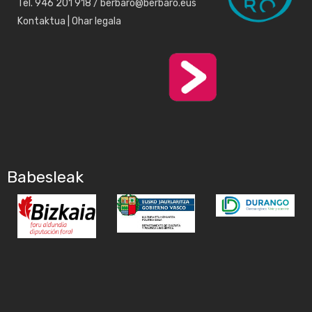
Tel. 946 201 918 / berbaro@berbaro.eus
Kontaktua
|
Ohar legala
Babesleak