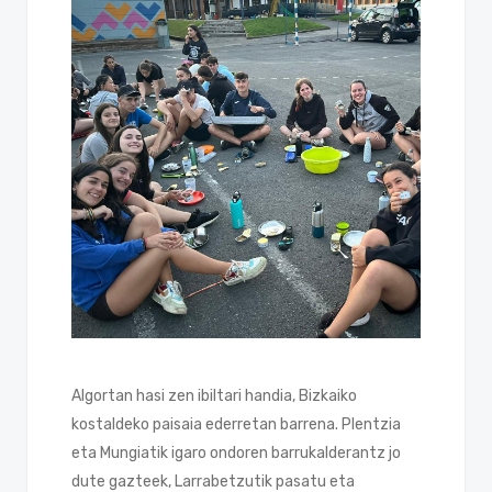
Algortan hasi zen ibiltari handia, Bizkaiko
kostaldeko paisaia ederretan barrena. Plentzia
eta Mungiatik igaro ondoren barrukalderantz jo
dute gazteek, Larrabetzutik pasatu eta