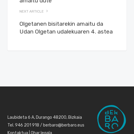
amaitu dute
NEXT ARTICLE
Olgetanen bisitarekin amaitu da
Udan Olgetan udalekuaren 4. astea
Laubideta 6 A, Durango 48200, Bizkaia
Tel. 946 201 918 / berbaro@berbaro.eus
Kontaktua
|
Ohar legala