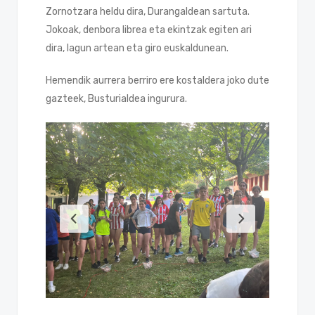
Zornotzara heldu dira, Durangaldean sartuta.
Jokoak, denbora librea eta ekintzak egiten ari
dira, lagun artean eta giro euskaldunean.
Hemendik aurrera berriro ere kostaldera joko dute
gazteek, Busturialdea ingurura.