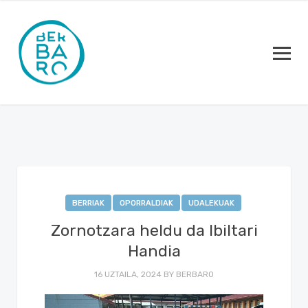
BERRIAK
OPORRALDIAK
UDALEKUAK
Zornotzara heldu da Ibiltari
Handia
16 UZTAILA, 2024
BY
BERBARO