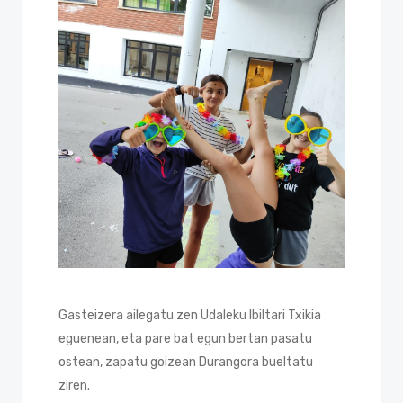
Gasteizera ailegatu zen Udaleku Ibiltari Txikia
eguenean, eta pare bat egun bertan pasatu
ostean, zapatu goizean Durangora bueltatu
ziren.