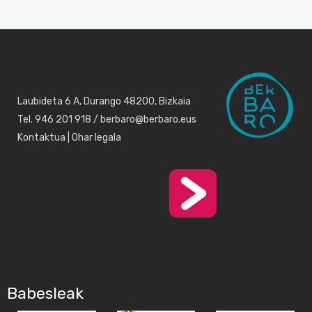
Laubideta 6 A, Durango 48200, Bizkaia
Tel. 946 201 918 / berbaro@berbaro.eus
Kontaktua
|
Ohar legala
Babesleak