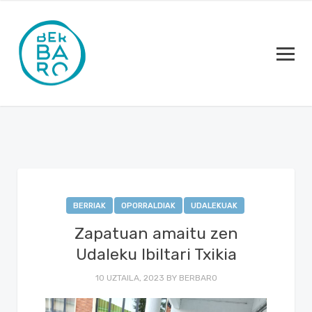
BERRIAK
OPORRALDIAK
UDALEKUAK
Zapatuan amaitu zen
Udaleku Ibiltari Txikia
10 UZTAILA, 2023
BY
BERBARO