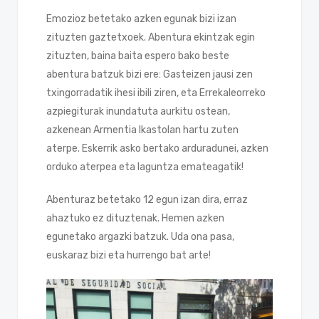
Emozioz betetako azken egunak bizi izan
zituzten gaztetxoek. Abentura ekintzak egin
zituzten, baina baita espero bako beste
abentura batzuk bizi ere: Gasteizen jausi zen
txingorradatik ihesi ibili ziren, eta Errekaleorreko
azpiegiturak inundatuta aurkitu ostean,
azkenean Armentia Ikastolan hartu zuten
aterpe. Eskerrik asko bertako arduradunei, azken
orduko aterpea eta laguntza emateagatik!
Abenturaz betetako 12 egun izan dira, erraz
ahaztuko ez dituztenak. Hemen azken
egunetako argazki batzuk. Uda ona pasa,
euskaraz bizi eta hurrengo bat arte!