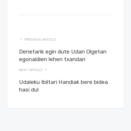
PREVIOUS ARTICLE
Denetarik egin dute Udan Olgetan
egonaldien lehen txandan
NEXT ARTICLE
Udaleku Ibiltari Handiak bere bidea
hasi du!