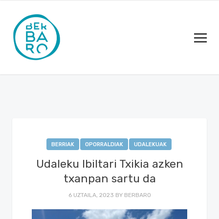
BERRIAK
OPORRALDIAK
UDALEKUAK
Udaleku Ibiltari Txikia azken
txanpan sartu da
6 UZTAILA, 2023
BY
BERBARO