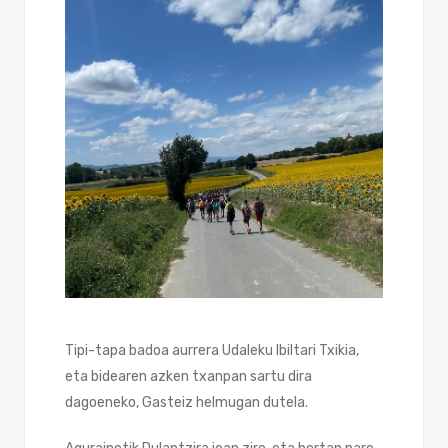
Tipi-tapa badoa aurrera Udaleku Ibiltari Txikia,
eta bidearen azken txanpan sartu dira
dagoeneko, Gasteiz helmugan dutela.