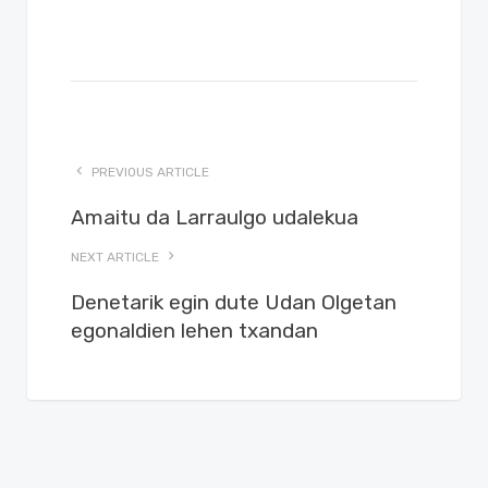
PREVIOUS ARTICLE
Amaitu da Larraulgo udalekua
NEXT ARTICLE
Denetarik egin dute Udan Olgetan
egonaldien lehen txandan