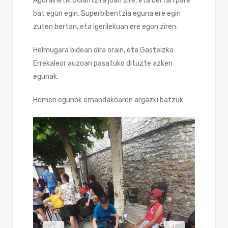
Agurainetik Dulantzira joan zire, eta bertan pare
bat egun egin. Superbibentzia eguna ere egin
zuten bertan, eta igerilekuan ere egon ziren.
Helmugara bidean dira orain, eta Gasteizko
Errekaleor auzoan pasatuko dituzte azken
egunak.
Hemen egunok emandakoaren argazki batzuk: