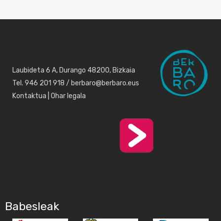
Laubideta 6 A, Durango 48200, Bizkaia
Tel. 946 201 918 / berbaro@berbaro.eus
Kontaktua
|
Ohar legala
Babesleak