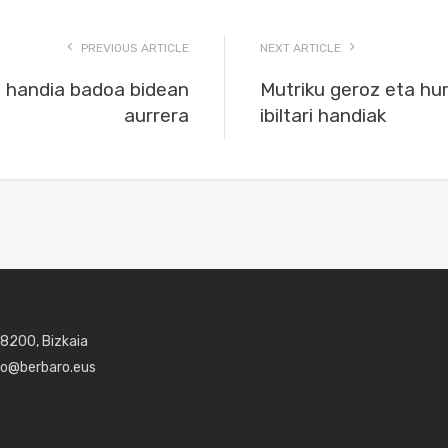
PREVIOUS ARTICLE
NEXT ARTICLE
ri handia badoa bidean
Mutriku geroz eta hu
aurrera
ibiltari handiak
48200, Bizkaia
aro@berbaro.eus