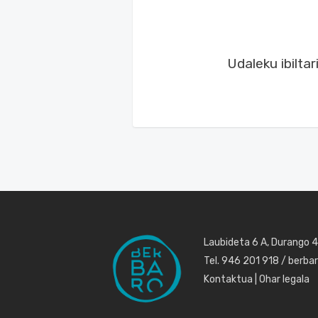
Udaleku ibilta
Laubideta 6 A, Durango 
Tel. 946 201 918 / berb
Kontaktua
|
Ohar legala