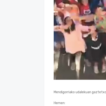
Mendigorriako udalekuan gaztetxo
Hemen: