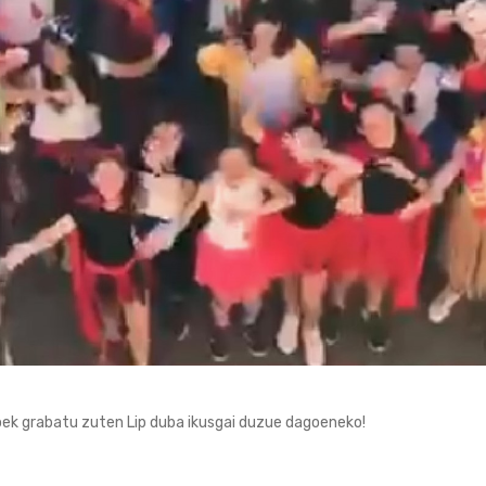
ek grabatu zuten Lip duba ikusgai duzue dagoeneko!