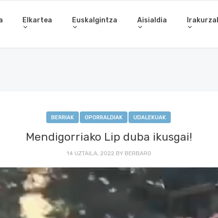
a
Elkartea
Euskalgintza
Aisialdia
Irakurza
BERRIAK
OPORRALDIAK
UDALEKUAK
Mendigorriako Lip duba ikusgai!
14 UZTAILA, 2022
BY
BERBARO