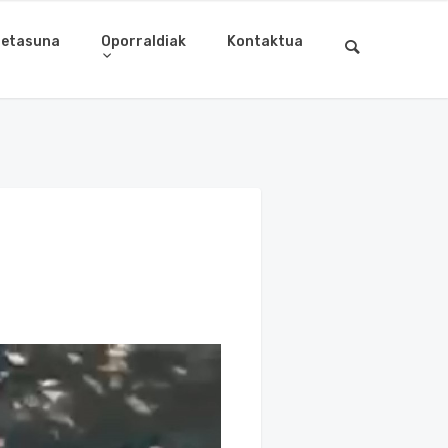
letasuna
Oporraldiak
Kontaktua