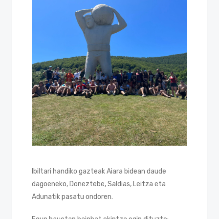
Ibiltari handiko gazteak Aiara bidean daude
dagoeneko, Doneztebe, Saldias, Leitza eta
Adunatik pasatu ondoren.