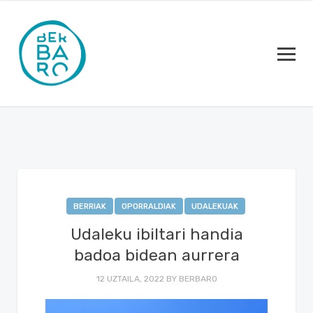
BERRIAK
OPORRALDIAK
UDALEKUAK
Udaleku ibiltari handia
badoa bidean aurrera
12 UZTAILA, 2022
BY
BERBARO