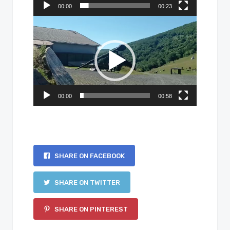
00:00
00:23
Bideo
erreproduzigailua
00:00
00:58
SHARE ON FACEBOOK
SHARE ON TWITTER
SHARE ON PINTEREST