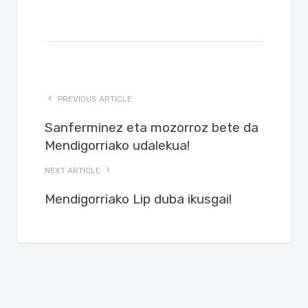
PREVIOUS ARTICLE
Sanferminez eta mozorroz bete da
Mendigorriako udalekua!
NEXT ARTICLE
Mendigorriako Lip duba ikusgai!