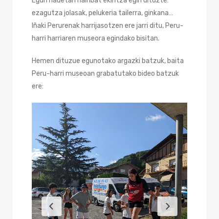
Egun hauetan hainbat ekintza egin dituzte:
ezagutza jolasak, pelukeria tailerra, ginkana…
Iñaki Perurenak harrijasotzen ere jarri ditu, Peru-
harri harriaren museora egindako bisitan.
Hemen dituzue egunotako argazki batzuk, baita
Peru-harri museoan grabatutako bideo batzuk
ere: