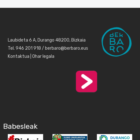
Laubideta 6 A, Durango 48200, Bizkaia
Tel. 946 201 918 / berbaro@berbaro.eus
Kontaktua
|
Ohar legala
Babesleak