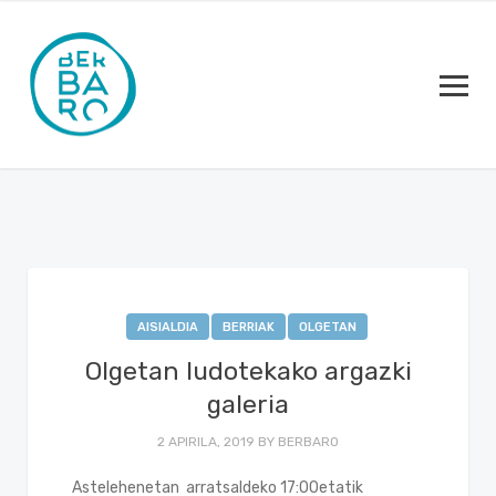
AISIALDIA
BERRIAK
OLGETAN
Olgetan ludotekako argazki
galeria
2 APIRILA, 2019
BY
BERBARO
Astelehenetan arratsaldeko 17:00etatik