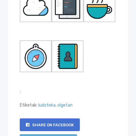
:
Etiketak:
ludoteka
,
olgetan
SHARE ON FACEBOOK