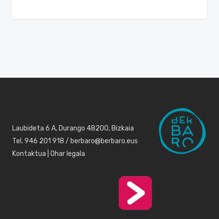
Laubideta 6 A, Durango 48200, Bizkaia
Tel. 946 201 918 / berbaro@berbaro.eus
Kontaktua
|
Ohar legala