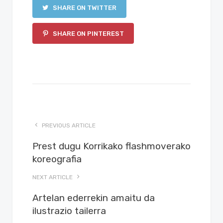
SHARE ON TWITTER
SHARE ON PINTEREST
PREVIOUS ARTICLE
Prest dugu Korrikako flashmoverako
koreografia
NEXT ARTICLE
Artelan ederrekin amaitu da
ilustrazio tailerra