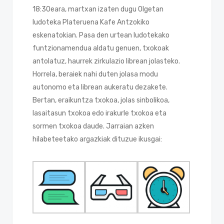
18:30eara, martxan izaten dugu Olgetan
ludoteka Plateruena Kafe Antzokiko
eskenatokian. Pasa den urtean ludotekako
funtzionamendua aldatu genuen, txokoak
antolatuz, haurrek zirkulazio librean jolasteko.
Horrela, beraiek nahi duten jolasa modu
autonomo eta librean aukeratu dezakete.
Bertan, eraikuntza txokoa, jolas sinbolikoa,
lasaitasun txokoa edo irakurle txokoa eta
sormen txokoa daude. Jarraian azken
hilabeteetako argazkiak dituzue ikusgai: