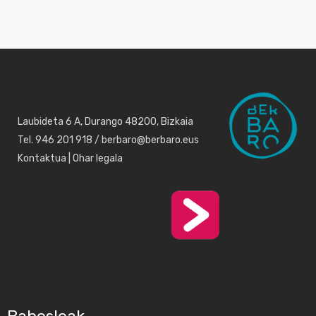
Laubideta 6 A, Durango 48200, Bizkaia
Tel. 946 201 918 / berbaro@berbaro.eus
Kontaktua
|
Ohar legala
Babesleak