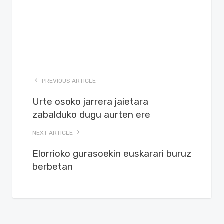
PREVIOUS ARTICLE
Urte osoko jarrera jaietara
zabalduko dugu aurten ere
NEXT ARTICLE
Elorrioko gurasoekin euskarari buruz
berbetan