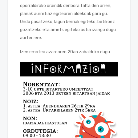
oporraldirako oraindik denbora falta den arren,
planak aurretiaz egitearen aldekoak gara gu.
Ondo pasatzeko, lagun berriak egiteko, betikoez
gozatzeko eta amets egiteko astia izango dugu
aurten ere.
Izen ematea azaroaren 20an zabalduko dugu.