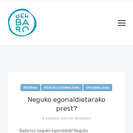
BERRIAK
NEGUKO EGONALDIAK
OPORRALDIAK
Neguko egonaldietarako
prest?
3 AZAROA, 2017
BY
BERBARO
Badatoz neguko egonaldiak! Neguko