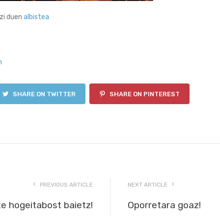
zi duen
albistea
n
SHARE ON TWITTER
SHARE ON PINTEREST
PREVIOUS ARTICLE
NEXT ARTICLE
e hogeitabost baietz!
Oporretara goaz!