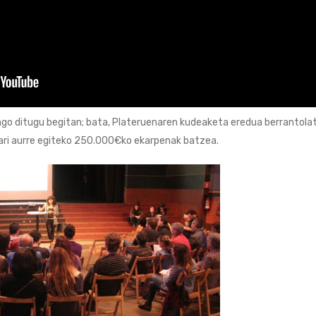
zango ditugu begitan; bata, Plateruenaren kudeaketa eredua berrantola
ari aurre egiteko 250.000€ko ekarpenak batzea.