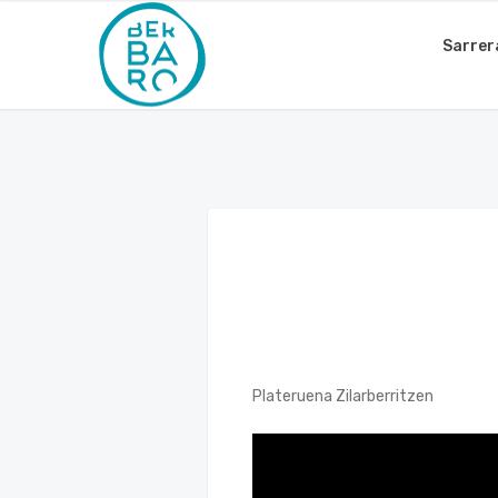
Sarrer
Plateruena Zilarberritzen