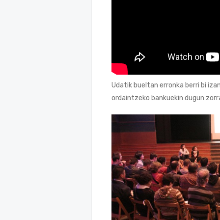
Udatik bueltan erronka berri bi i
ordaintzeko bankuekin dugun zorr