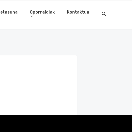
letasuna
Oporraldiak
Kontaktua