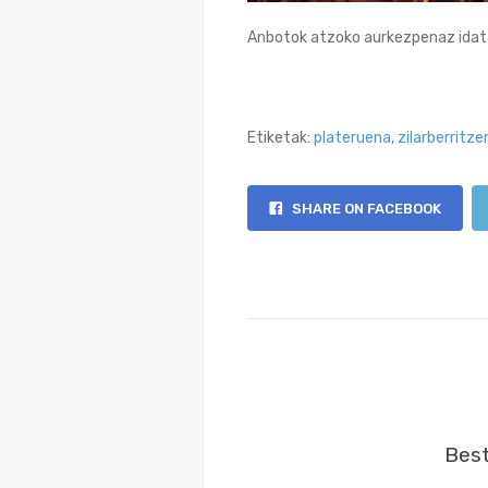
Anbotok atzoko aurkezpenaz idat
Etiketak:
plateruena
,
zilarberritze
SHARE ON FACEBOOK
Best