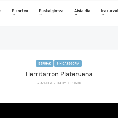
a
Elkartea
Euskalgintza
Aisialdia
Irakurza
BERRIAK
SIN CATEGORÍA
Herritarron Plateruena
3 UZTAILA, 2014
BY
BERBARO