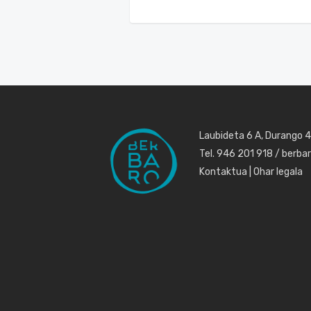
Laubideta 6 A, Durango 
Tel. 946 201 918 / berb
Kontaktua
|
Ohar legala