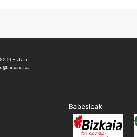
48200, Bizkaia
aro@berbaro.eus
Babesleak