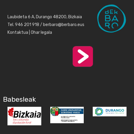
Laubideta 6 A, Durango 48200, Bizkaia
Tel. 946 201 918 / berbaro@berbaro.eus
Kontaktua
|
Ohar legala
Babesleak