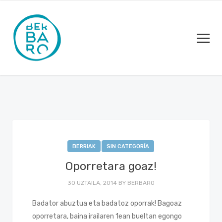
BERRIAK
SIN CATEGORÍA
Oporretara goaz!
30 UZTAILA, 2014
BY
BERBARO
Badator abuztua eta badatoz oporrak! Bagoaz
oporretara, baina irailaren 1ean bueltan egongo