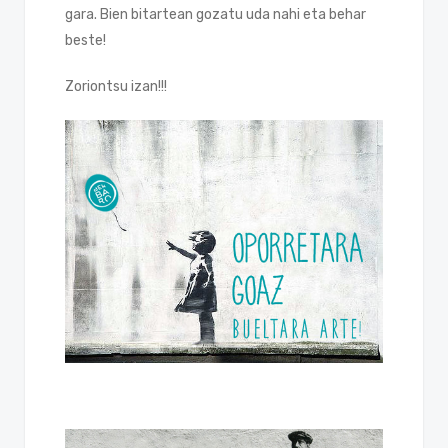
gara. Bien bitartean gozatu uda nahi eta behar
beste!
Zoriontsu izan!!!