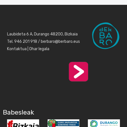
Laubideta 6 A, Durango 48200, Bizkaia
Tel. 946 201 918 / berbaro@berbaro.eus
Kontaktua
|
Ohar legala
Babesleak