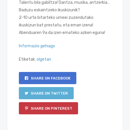
Talentu bila gabiltza! Dantza, musika, antzerkia…
Baduzu eskaintzeko ikuskizunik?
2-10 urte bitarteko umeei zuzendutako
ikuskizun bat prestatu, eta eman izena!
Abenduaren 9a da izen emateko azken eguna!
Informazio gehiago
Etiketak:
olgetan
SHARE ON FACEBOOK
SHARE ON TWITTER
SHARE ON PINTEREST