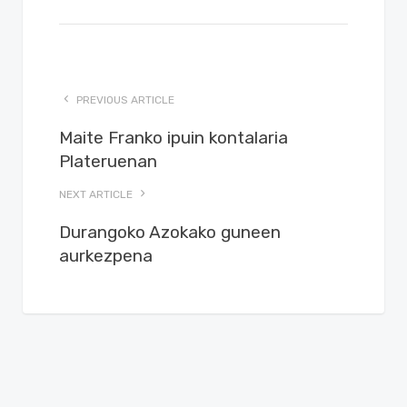
PREVIOUS ARTICLE
Maite Franko ipuin kontalaria
Plateruenan
NEXT ARTICLE
Durangoko Azokako guneen
aurkezpena