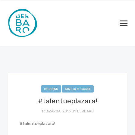
BERRIAK
SIN CATEGORÍA
#talentueplazara!
13 AZAROA, 2013
BY
BERBARO
#talentueplazara!