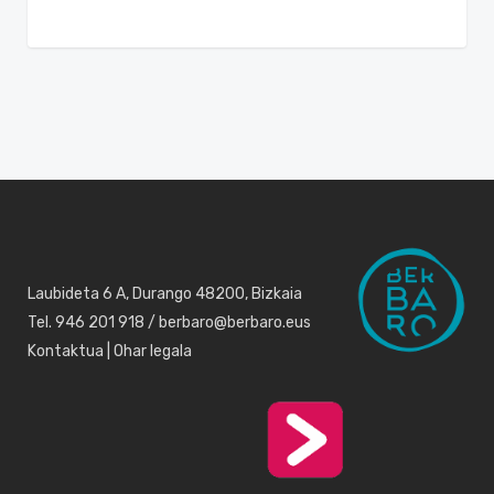
Laubideta 6 A, Durango 48200, Bizkaia
Tel. 946 201 918 / berbaro@berbaro.eus
Kontaktua
|
Ohar legala