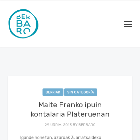
BERRIAK
SIN CATEGORÍA
Maite Franko ipuin
kontalaria Plateruenan
29 URRIA, 2013
BY
BERBARO
Igande honetan, azaroak 3, arratsaldeko