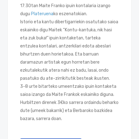
17:30tan Maite Franko ipuin kontalaria izango
dugu
Plateruena
ko eszenatokian.
Istorio eta kantu dibertigarriekin osatutako saioa
eskainiko digu Maitek “Kontu-kantuka, nik hasi
eta zuk buka!” ipuin kontaketan, tarteka
entzulea kontalari, antzerkilari edota abeslari
bihurtzen duen horietakoa. Eta barruan
daramazun artistak egun horretan bere
ezkutalekutik atera nahi ez badu, lasai, ondo
pasatuko du ate-zirrikitutik besteak ikusten.
3-8 urte bitarteko umeentzako ipuin kontaketa
saioa izango da Maite Frankok eskainiko diguna.
Hurbiltzen direnek 3€ko sarrera ordaindu beharko
dute (umeek bakarrik) eta Berbaroko bazkidea
bazara, sarrera doan.