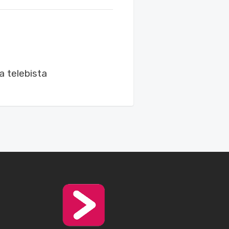
a telebista