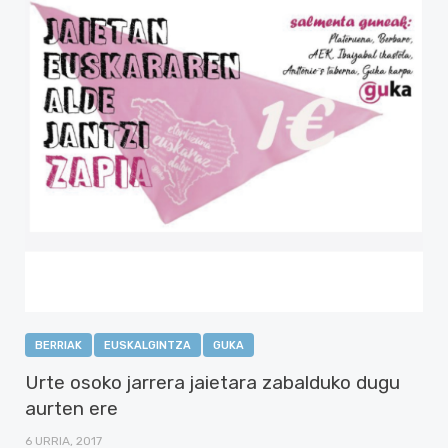
BERRIAK
EUSKALGINTZA
GUKA
Urte osoko jarrera jaietara zabalduko dugu
aurten ere
6 URRIA, 2017