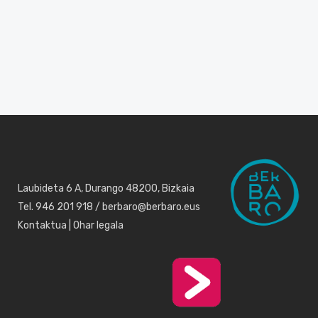
Laubideta 6 A, Durango 48200, Bizkaia
Tel. 946 201 918 / berbaro@berbaro.eus
Kontaktua
|
Ohar legala