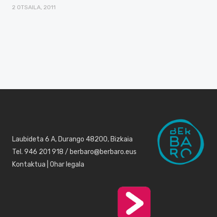
2 OTSAILA, 2011
Laubideta 6 A, Durango 48200, Bizkaia
Tel. 946 201 918 / berbaro@berbaro.eus
Kontaktua
|
Ohar legala