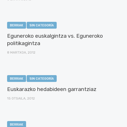
BERRIAK
SIN CATEGORÍA
Eguneroko euskalgintza vs. Eguneroko
politikagintza
8 MARTXOA, 2012
BERRIAK
SIN CATEGORÍA
Euskarazko hedabideen garrantziaz
15 OTSAILA, 2012
BERRIAK