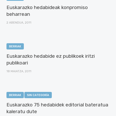
Euskarazko hedabideak konpromiso
beharrean
2 ABENDUA, 2011
BERRIAK
Euskarazko hedabide ez publikoek iritzi
publikoari
18 MAIATZA, 2011
BERRIAK
SIN CATEGORÍA
Euskarazko 75 hedabidek editorial bateratua
kaleratu dute