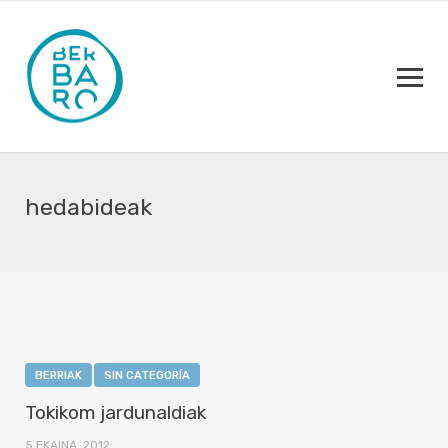
hedabideak
BERRIAK
SIN CATEGORÍA
Tokikom jardunaldiak
5 EKAINA, 2012