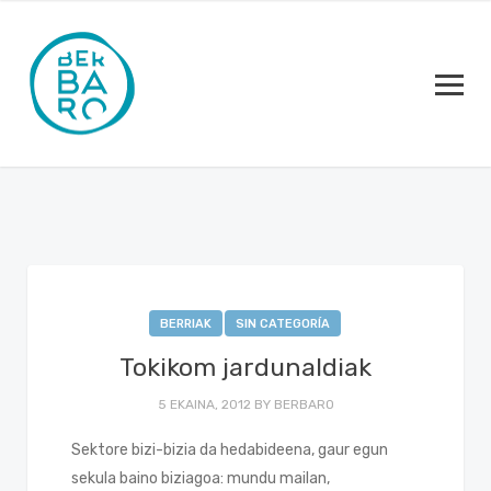
BERRIAK
SIN CATEGORÍA
Tokikom jardunaldiak
5 EKAINA, 2012
BY
BERBARO
Sektore bizi-bizia da hedabideena, gaur egun
sekula baino biziagoa: mundu mailan,