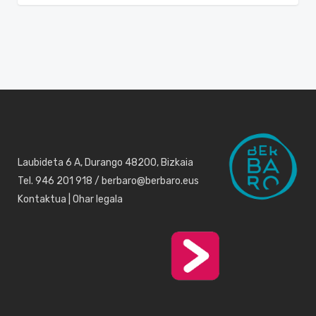
Laubideta 6 A, Durango 48200, Bizkaia
Tel. 946 201 918 / berbaro@berbaro.eus
Kontaktua
|
Ohar legala