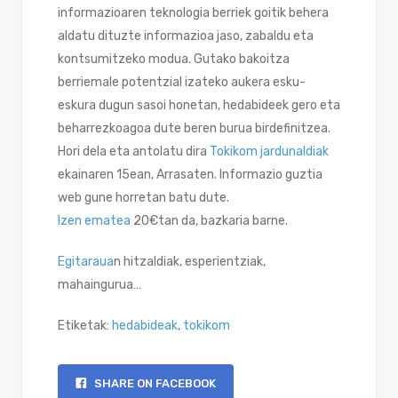
informazioaren teknologia berriek goitik behera
aldatu dituzte informazioa jaso, zabaldu eta
kontsumitzeko modua. Gutako bakoitza
berriemale potentzial izateko aukera esku-
eskura dugun sasoi honetan, hedabideek gero eta
beharrezkoagoa dute beren burua birdefinitzea.
Hori dela eta antolatu dira
Tokikom jardunaldiak
ekainaren 15ean, Arrasaten. Informazio guztia
web gune horretan batu dute.
Izen ematea
20€tan da, bazkaria barne.
Egitaraua
n hitzaldiak, esperientziak,
mahaingurua…
Etiketak:
hedabideak
,
tokikom
SHARE ON FACEBOOK