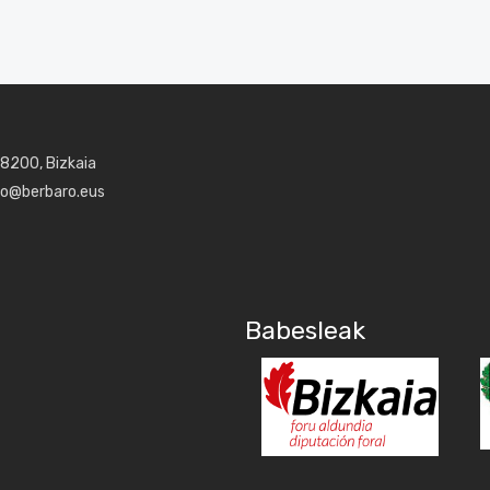
48200, Bizkaia
aro@berbaro.eus
Babesleak