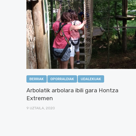
BERRIAK
OPORRALDIAK
UDALEKUAK
Arbolatik arbolara ibili gara Hontza
Extremen
9 UZTAILA, 2020