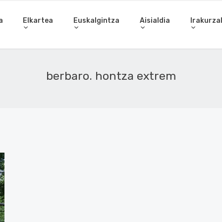
a
Elkartea
Euskalgintza
Aisialdia
Irakurza
berbaro. hontza extrem