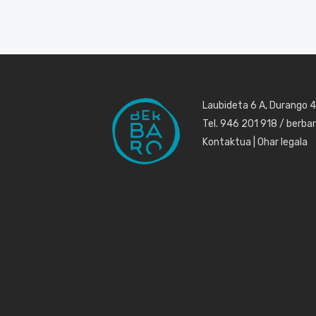
Laubideta 6 A, Durango 
Tel. 946 201 918 / berb
Kontaktua
|
Ohar legala