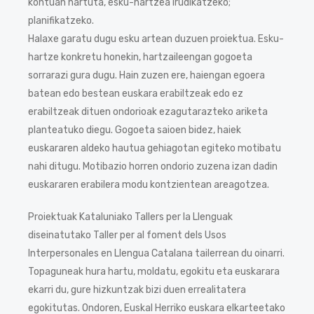
kontuan hartuta, esku-hartzea irudikatzeko;
planifikatzeko.
Halaxe garatu dugu esku artean duzuen proiektua. Esku-
hartze konkretu honekin, hartzaileengan gogoeta
sorrarazi gura dugu. Hain zuzen ere, haiengan egoera
batean edo bestean euskara erabiltzeak edo ez
erabiltzeak dituen ondorioak ezagutarazteko ariketa
planteatuko diegu. Gogoeta saioen bidez, haiek
euskararen aldeko hautua gehiagotan egiteko motibatu
nahi ditugu. Motibazio horren ondorio zuzena izan dadin
euskararen erabilera modu kontzientean areagotzea.
Proiektuak Kataluniako Tallers per la Llenguak
diseinatutako Taller per al foment dels Usos
Interpersonales en Llengua Catalana tailerrean du oinarri.
Topaguneak hura hartu, moldatu, egokitu eta euskarara
ekarri du, gure hizkuntzak bizi duen errealitatera
egokitutas. Ondoren, Euskal Herriko euskara elkarteetako