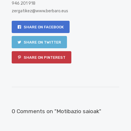
946 201 918
zergatikez@www.berbaro.eus
SHARE ON FACEBOOK
SHARE ON TWITTER
SHARE ON PINTEREST
0 Comments on "Motibazio saioak"