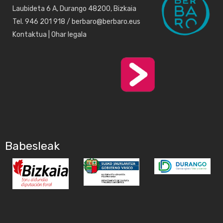
Laubideta 6 A, Durango 48200, Bizkaia
Tel. 946 201 918 / berbaro@berbaro.eus
Kontaktua
|
Ohar legala
Babesleak