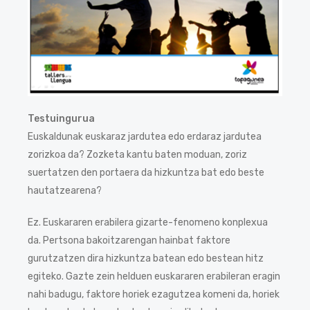
Testuingurua
Euskaldunak euskaraz jardutea edo erdaraz jardutea
zorizkoa da? Zozketa kantu baten moduan, zoriz
suertatzen den portaera da hizkuntza bat edo beste
hautatzearena?
Ez. Euskararen erabilera gizarte-fenomeno konplexua
da. Pertsona bakoitzarengan hainbat faktore
gurutzatzen dira hizkuntza batean edo bestean hitz
egiteko. Gazte zein helduen euskararen erabileran eragin
nahi badugu, faktore horiek ezagutzea komeni da, horiek