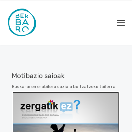
Motibazio saioak
Euskararen erabilera soziala bultzatzeko tailerra