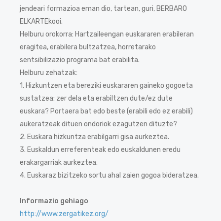
jendeari formazioa eman dio, tartean, guri, BERBARO
ELKARTEkooi.
Helburu orokorra: Hartzaileengan euskararen erabileran
eragitea, erabilera bultzatzea, horretarako
sentsibilizazio programa bat erabilita.
Helburu zehatzak:
1. Hizkuntzen eta bereziki euskararen gaineko gogoeta
sustatzea: zer dela eta erabiltzen dute/ez dute
euskara? Portaera bat edo beste (erabili edo ez erabili)
aukeratzeak dituen ondoriok ezagutzen dituzte?
2. Euskara hizkuntza erabilgarri gisa aurkeztea.
3. Euskaldun erreferenteak edo euskaldunen eredu
erakargarriak aurkeztea.
4. Euskaraz bizitzeko sortu ahal zaien gogoa bideratzea.
Informazio gehiago
http://www.zergatikez.org/