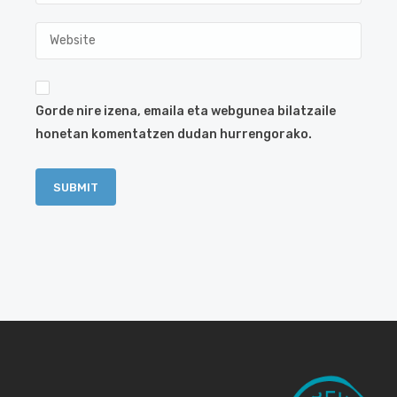
Gorde nire izena, emaila eta webgunea bilatzaile
honetan komentatzen dudan hurrengorako.