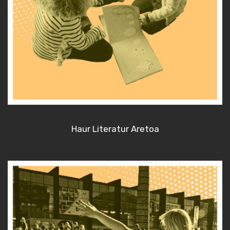
Haur Literatur Aretoa