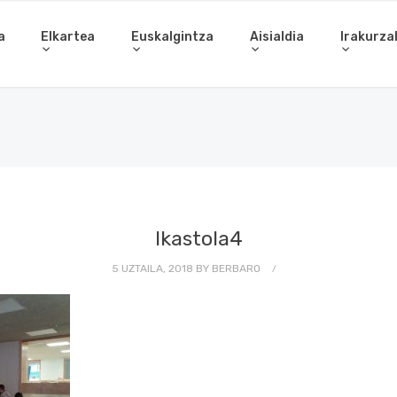
a
Elkartea
Euskalgintza
Aisialdia
Irakurza
Ikastola4
5 UZTAILA, 2018
BY
BERBARO