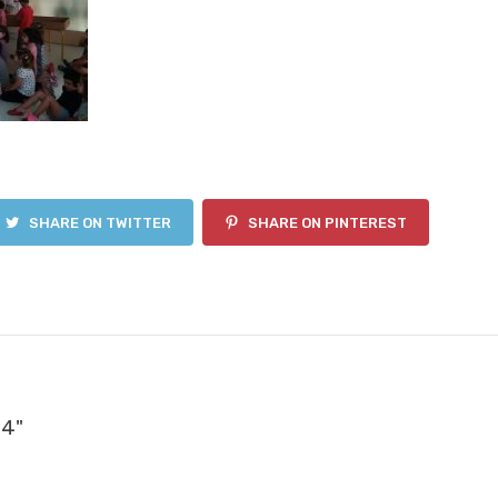
SHARE ON TWITTER
SHARE ON PINTEREST
a4"