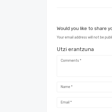
Would you like to share 
Your email address will not be publ
Utzi erantzuna