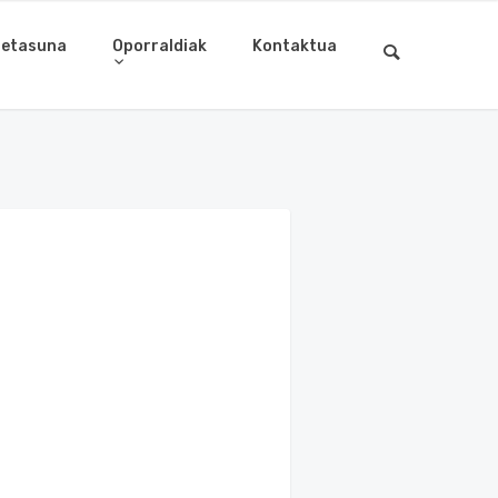
letasuna
Oporraldiak
Kontaktua