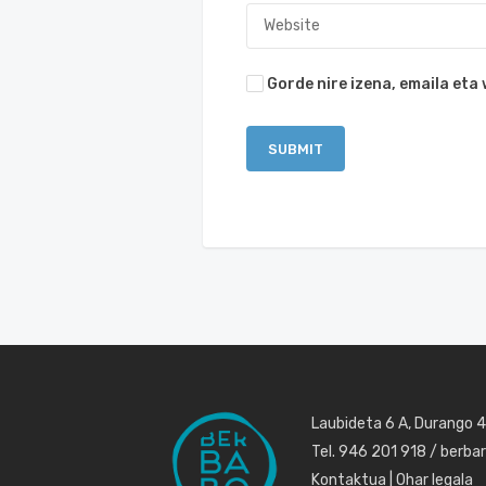
Gorde nire izena, emaila et
Laubideta 6 A, Durango 
Tel. 946 201 918 / berb
Kontaktua
|
Ohar legala