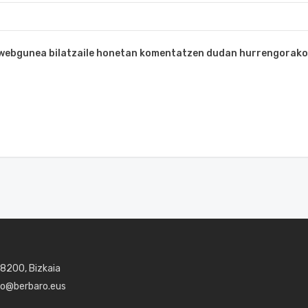
a webgunea bilatzaile honetan komentatzen dudan hurrengorako
48200, Bizkaia
aro@berbaro.eus