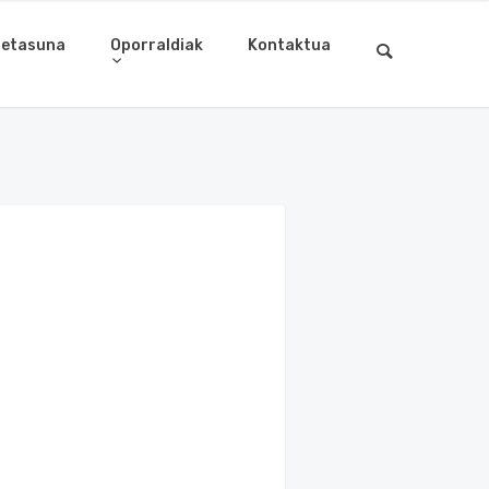
letasuna
Oporraldiak
Kontaktua