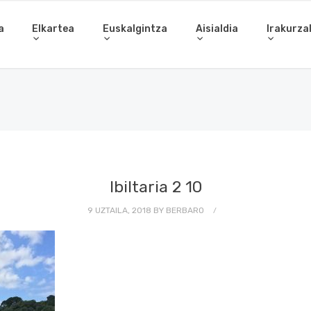
a
Elkartea
Euskalgintza
Aisialdia
Irakurza
Ibiltaria 2 10
9 UZTAILA, 2018
BY
BERBARO