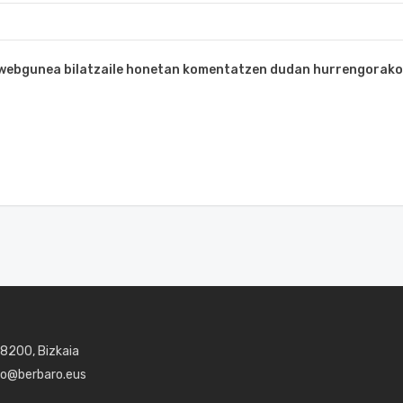
a webgunea bilatzaile honetan komentatzen dudan hurrengorako
48200, Bizkaia
aro@berbaro.eus