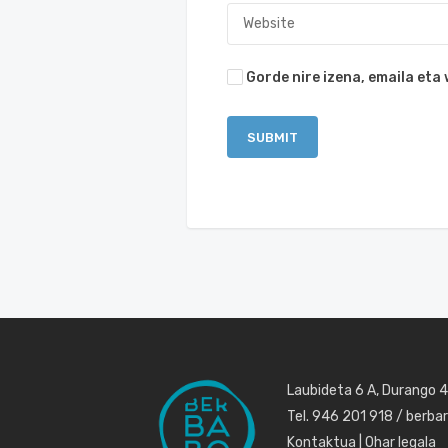
Gorde nire izena, emaila et
Laubideta 6 A, Durango 
Tel. 946 201 918 / berb
Kontaktua
|
Ohar legala