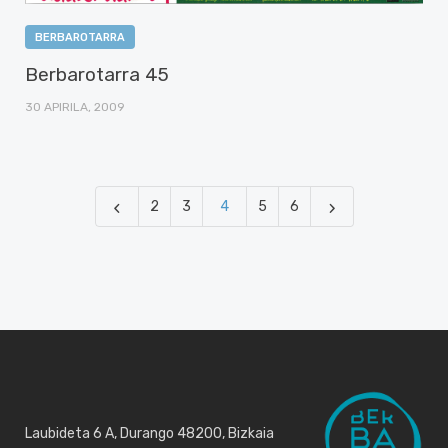
BERBAROTARRA
Berbarotarra 45
30 APIRILA, 2009
2
3
4
5
6
Laubideta 6 A, Durango 48200, Bizkaia