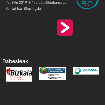
Tel. 946 201 918 / berbaro@berbaro.eus
Kontaktua
|
Ohar legala
Babesleak