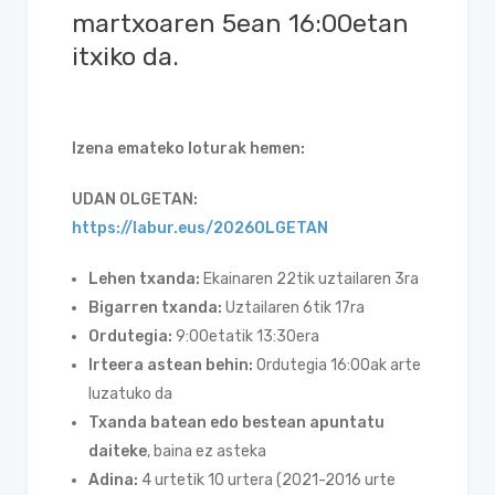
martxoaren 5ean 16:00etan
itxiko da.
Izena emateko loturak hemen:
UDAN OLGETAN:
https://labur.eus/2026OLGETAN
Lehen txanda:
Ekainaren 22tik uztailaren 3ra
Bigarren txanda:
Uztailaren 6tik 17ra
Ordutegia:
9:00etatik 13:30era
Irteera astean behin:
Ordutegia 16:00ak arte
luzatuko da
Txanda batean edo bestean apuntatu
daiteke
, baina ez asteka
Adina:
4 urtetik 10 urtera (2021-2016 urte