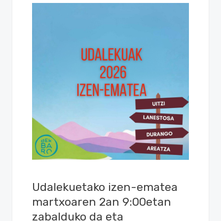
Udalekuetako izen-ematea
martxoaren 2an 9:00etan
zabalduko da eta