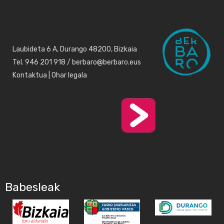
Laubideta 6 A, Durango 48200, Bizkaia
Tel. 946 201 918 / berbaro@berbaro.eus
Kontaktua
|
Ohar legala
Babesleak