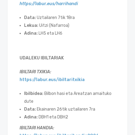
https://labur.eus/harrihandi
Data:
Uztailaren 7tik 18ra
Lekua:
Uitzi (Nafarroa)
Adina:
LH5 eta LH6
UDALEKU IBILTARIAK
IBILTARI TXIKIA:
https://labur.eus/ibiltaritxikia
Ibilbidea:
Bilbon hasi eta Areatzan amaituko
dute
Data:
Ekainaren 26tik uztailaren 7ra
Adina:
DBH1 eta DBH2
IBILTARI HANDIA: