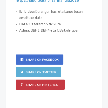
https://labur.eus/ibiltarihandia2026
Ibilbidea:
Durangon hasi eta Lanestosan
amaituko dute
Data:
Uztailaren 9tik 20ra
Adina:
DBH3, DBH4 eta 1. Batxilergoa
SHARE ON FACEBOOK
SHARE ON TWITTER
SHARE ON PINTEREST