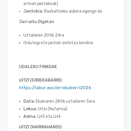
artean jaiotakoak)
Jantokia:
Bazkaltzeko aukera egongo da
Jarraitu Olgetan
Uztailaren 20tik 24ra
Ordutegi eta jantoki zerbitzu berdina
UDALEKU FINKOAK
UITZI (ERREKABARRI):
https://labur.eus/errekaberri2026
Data:
Ekainaren 28tik uztailaren 5era
Lekua:
Uitzi (Nafarroa)
Adina:
LH3 eta LH4
UITZI (HARRIAHANDI):