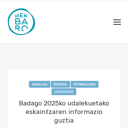
AISIALDIA
BERRIAK
OPORRALDIAK
UDALEKUAK
Badago 2025ko udalekuetako
eskaintzaren informazio
guztia