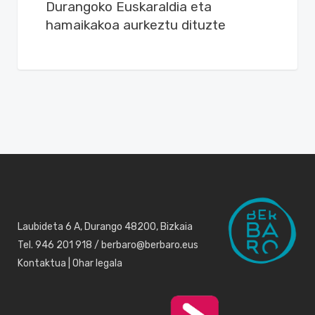
Durangoko Euskaraldia eta
hamaikakoa aurkeztu dituzte
Laubideta 6 A, Durango 48200, Bizkaia
Tel. 946 201 918 / berbaro@berbaro.eus
Kontaktua
|
Ohar legala