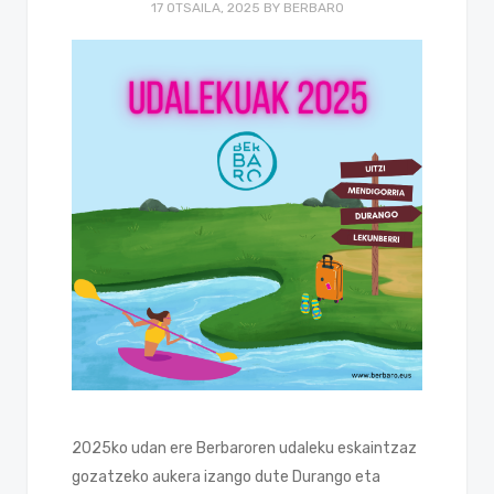
17 OTSAILA, 2025
BY
BERBARO
2025ko udan ere Berbaroren udaleku eskaintzaz
gozatzeko aukera izango dute Durango eta