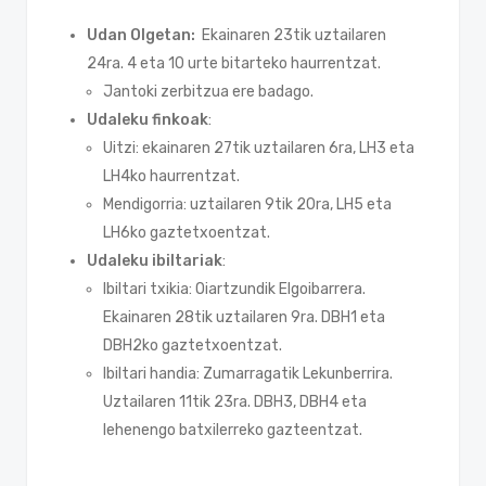
Udan Olgetan:
Ekainaren 23tik uztailaren
24ra. 4 eta 10 urte bitarteko haurrentzat.
Jantoki zerbitzua ere badago.
Udaleku finkoak
:
Uitzi: ekainaren 27tik uztailaren 6ra, LH3 eta
LH4ko haurrentzat.
Mendigorria: uztailaren 9tik 20ra, LH5 eta
LH6ko gaztetxoentzat.
Udaleku ibiltariak
:
Ibiltari txikia: Oiartzundik Elgoibarrera.
Ekainaren 28tik uztailaren 9ra. DBH1 eta
DBH2ko gaztetxoentzat.
Ibiltari handia: Zumarragatik Lekunberrira.
Uztailaren 11tik 23ra. DBH3, DBH4 eta
lehenengo batxilerreko gazteentzat.