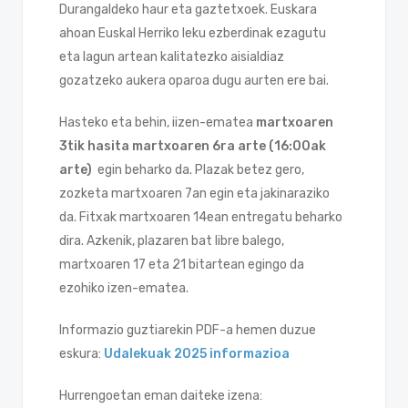
Durangaldeko haur eta gaztetxoek. Euskara
ahoan Euskal Herriko leku ezberdinak ezagutu
eta lagun artean kalitatezko aisialdiaz
gozatzeko aukera oparoa dugu aurten ere bai.
Hasteko eta behin, iizen-ematea
martxoaren
3tik hasita martxoaren 6ra arte (16:00ak
arte)
egin beharko da. Plazak betez gero,
zozketa martxoaren 7an egin eta jakinaraziko
da. Fitxak martxoaren 14ean entregatu beharko
dira. Azkenik, plazaren bat libre balego,
martxoaren 17 eta 21 bitartean egingo da
ezohiko izen-ematea.
Informazio guztiarekin PDF-a hemen duzue
eskura:
Udalekuak 2025 informazioa
Hurrengoetan eman daiteke izena: