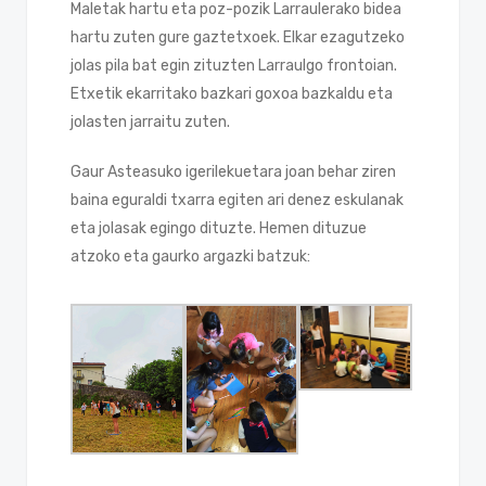
Maletak hartu eta poz-pozik Larraulerako bidea
hartu zuten gure gaztetxoek. Elkar ezagutzeko
jolas pila bat egin zituzten Larraulgo frontoian.
Etxetik ekarritako bazkari goxoa bazkaldu eta
jolasten jarraitu zuten.
Gaur Asteasuko igerilekuetara joan behar ziren
baina eguraldi txarra egiten ari denez eskulanak
eta jolasak egingo dituzte. Hemen dituzue
atzoko eta gaurko argazki batzuk: