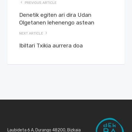
PREVIOUS ARTICLE
Denetik egiten ari dira Udan
Olgetanen lehenengo astean
NEXT ARTICLE
Ibiltari Txikia aurrera doa
Laubideta 6 A, Durango 48200, Bizkaia