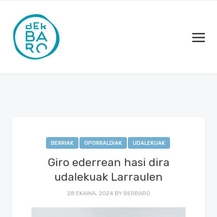
BERRIAK
OPORRALDIAK
UDALEKUAK
Giro ederrean hasi dira
udalekuak Larraulen
28 EKAINA, 2024
BY
BERBARO