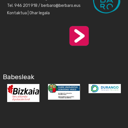
Tel. 946 201 918 / berbaro@berbaro.eus
Kontaktua
|
Ohar legala
Babesleak