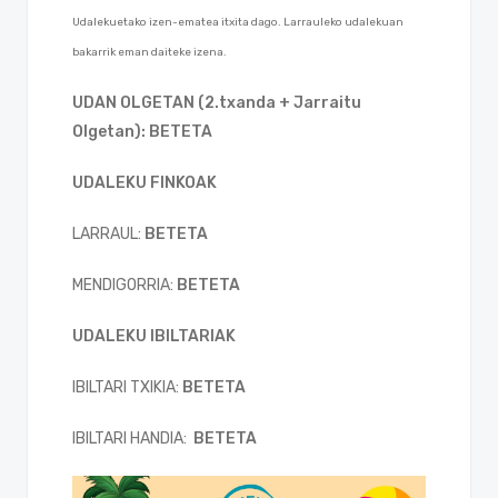
Udalekuetako izen-ematea itxita dago. Larrauleko udalekuan
bakarrik eman daiteke izena.
UDAN OLGETAN (2.txanda + Jarraitu
Olgetan):
BETETA
UDALEKU FINKOAK
LARRAUL:
BETETA
MENDIGORRIA:
BETETA
UDALEKU IBILTARIAK
IBILTARI TXIKIA:
BETETA
IBILTARI HANDIA:
BETETA