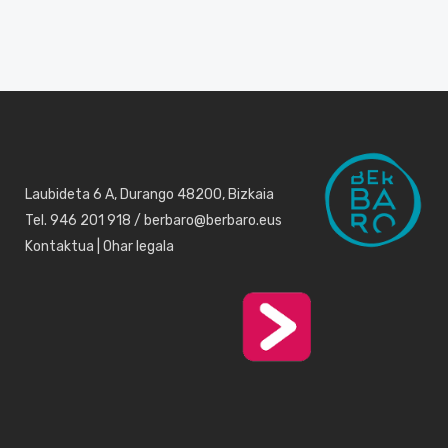
Laubideta 6 A, Durango 48200, Bizkaia
Tel. 946 201 918 / berbaro@berbaro.eus
Kontaktua
|
Ohar legala