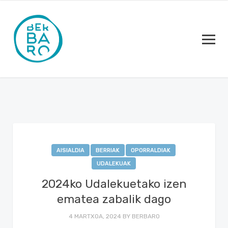
AISIALDIA
BERRIAK
OPORRALDIAK
UDALEKUAK
2024ko Udalekuetako izen
ematea zabalik dago
4 MARTXOA, 2024
BY
BERBARO