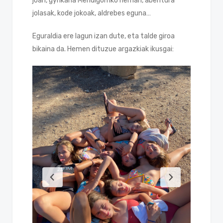
joan, gynkana Mendigorriko herrian, abentura
jolasak, kode jokoak, aldrebes eguna…
Eguraldia ere lagun izan dute, eta talde giroa
bikaina da. Hemen dituzue argazkiak ikusgai: