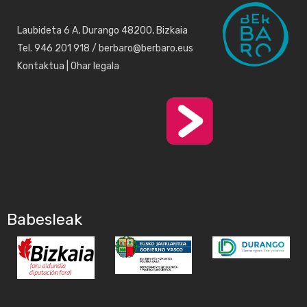
Laubideta 6 A, Durango 48200, Bizkaia
Tel. 946 201 918 / berbaro@berbaro.eus
Kontaktua
|
Ohar legala
Babesleak