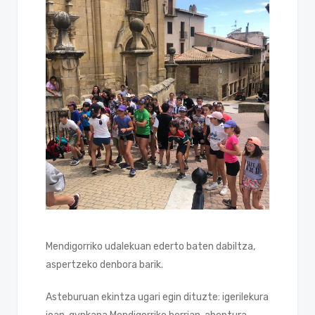
Mendigorriko udalekuan ederto baten dabiltza,
aspertzeko denbora barik.
Asteburuan ekintza ugari egin dituzte: igerilekura