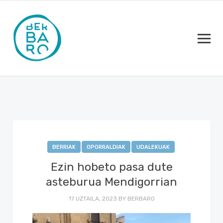
BERRIAK
OPORRALDIAK
UDALEKUAK
Ezin hobeto pasa dute
asteburua Mendigorrian
17 UZTAILA, 2023
BY
BERBARO