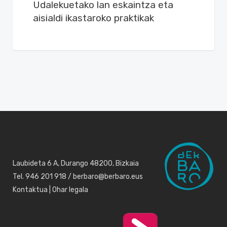
Udalekuetako lan eskaintza eta
aisialdi ikastaroko praktikak
Laubideta 6 A, Durango 48200, Bizkaia
Tel. 946 201 918 / berbaro@berbaro.eus
Kontaktua
|
Ohar legala