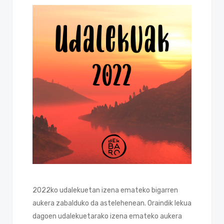
2022ko udalekuetan izena emateko bigarren
aukera zabalduko da astelehenean. Oraindik lekua
dagoen udalekuetarako izena emateko aukera