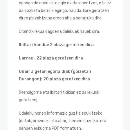
egongo da orain arte egin ez dutenentzat, eta ez
da zozketa berririk egingo, hau da, libre geratzen
diren plazak izena eman ahala banatuko dira.
Oraindik lekua dagoen udalekuak hauek dira:
Ibiltari handia: 2 plaza geratzen dira
Larraul: 22 plaza geratzen dira
Udan Olgetan egonaldiak (goizetan
Durangon): 20 plaza geratzen dira
(Mendigorria eta Ibiltari txikian ez da lekurik
geratzen)
Udaleku horien informazio guztia edukitzeko
(datak, prezioak, eta abar), hemen duzue atera
genuen eskuorria PDF formatuan: