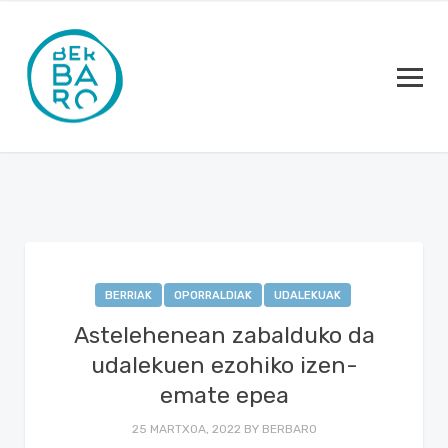
BERRIAK
OPORRALDIAK
UDALEKUAK
Astelehenean zabalduko da
udalekuen ezohiko izen-
emate epea
25 MARTXOA, 2022
BY
BERBARO