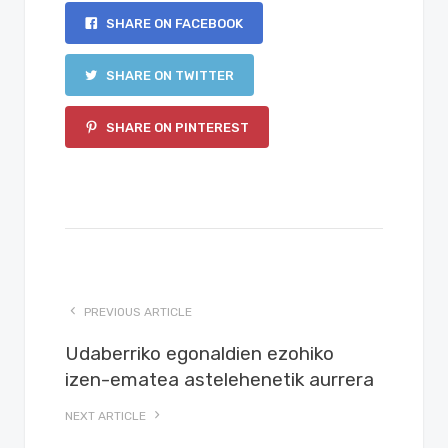
SHARE ON FACEBOOK
SHARE ON TWITTER
SHARE ON PINTEREST
PREVIOUS ARTICLE
Udaberriko egonaldien ezohiko
izen-ematea astelehenetik aurrera
NEXT ARTICLE