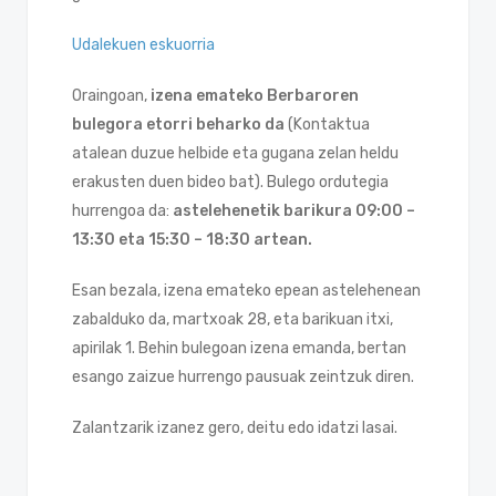
Udalekuen eskuorria
Oraingoan,
izena emateko Berbaroren
bulegora etorri beharko da
(Kontaktua
atalean duzue helbide eta gugana zelan heldu
erakusten duen bideo bat). Bulego ordutegia
hurrengoa da:
astelehenetik barikura 09:00 –
13:30 eta 15:30 – 18:30 artean.
Esan bezala, izena emateko epean astelehenean
zabalduko da, martxoak 28, eta barikuan itxi,
apirilak 1. Behin bulegoan izena emanda, bertan
esango zaizue hurrengo pausuak zeintzuk diren.
Zalantzarik izanez gero, deitu edo idatzi lasai.