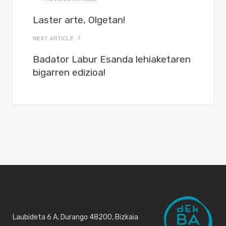
Laster arte, Olgetan!
NEXT ARTICLE
Badator Labur Esanda lehiaketaren
bigarren edizioa!
Laubideta 6 A, Durango 48200, Bizkaia