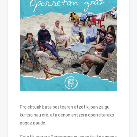
Proiektuak bata bestearen atzetik joan zaigu
kurtso hau ere, eta denon antzera oporretarako
gogoz gaude.