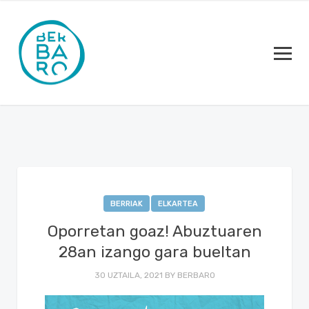
BERRIAK
ELKARTEA
Oporretan goaz! Abuztuaren
28an izango gara bueltan
30 UZTAILA, 2021
BY
BERBARO