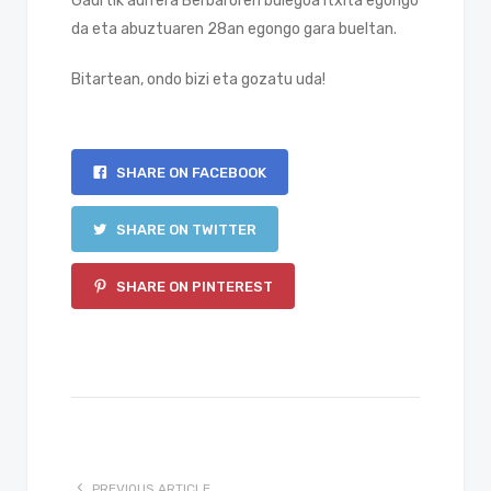
Gaurtik aurrera Berbaroren bulegoa itxita egongo
da eta abuztuaren 28an egongo gara bueltan.
Bitartean, ondo bizi eta gozatu uda!
SHARE ON FACEBOOK
SHARE ON TWITTER
SHARE ON PINTEREST
PREVIOUS ARTICLE