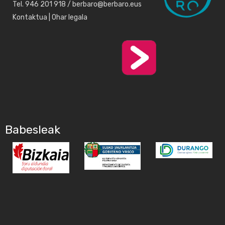
Tel. 946 201 918 / berbaro@berbaro.eus
Kontaktua
|
Ohar legala
Babesleak