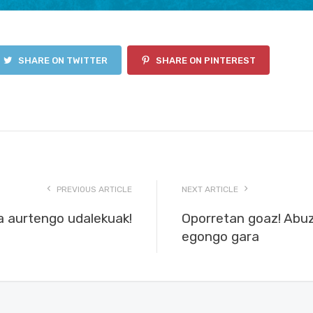
SHARE ON TWITTER
SHARE ON PINTEREST
PREVIOUS ARTICLE
NEXT ARTICLE
a aurtengo udalekuak!
Oporretan goaz! Abuz
egongo gara