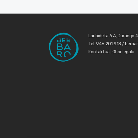
Laubideta 6 A, Durango 
Tel. 946 201 918 / berb
Kontaktua
|
Ohar legala