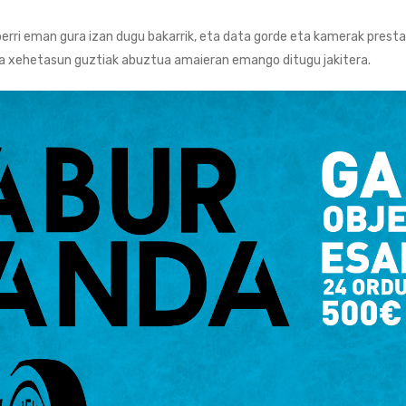
rri eman gura izan dugu bakarrik, eta data gorde eta kamerak presta
ta xehetasun guztiak abuztua amaieran emango ditugu jakitera.