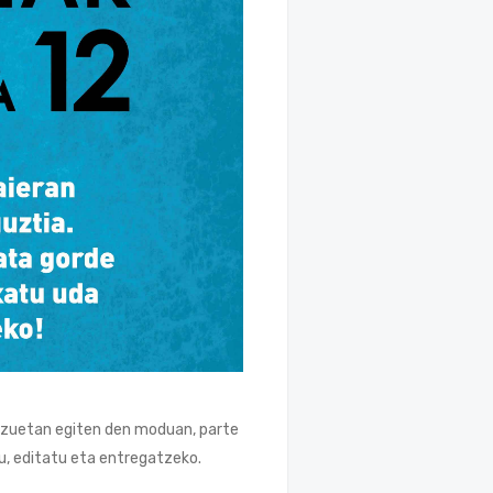
batzuetan egiten den moduan, parte
tu, editatu eta entregatzeko.