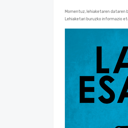
Momentuz, lehiaketaren dataren be
Lehiaketari buruzko informazio e