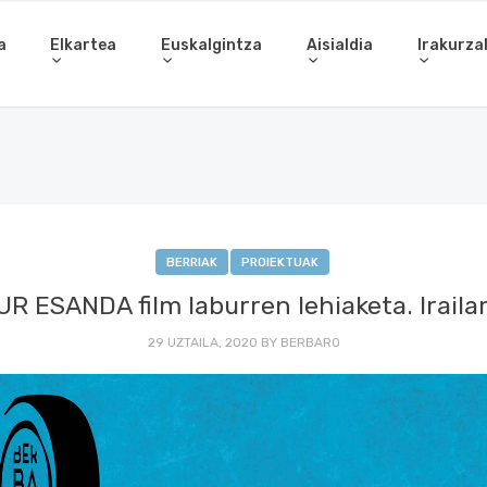
a
Elkartea
Euskalgintza
Aisialdia
Irakurza
BERRIAK
PROIEKTUAK
R ESANDA film laburren lehiaketa. Irailare
29 UZTAILA, 2020
BY
BERBARO