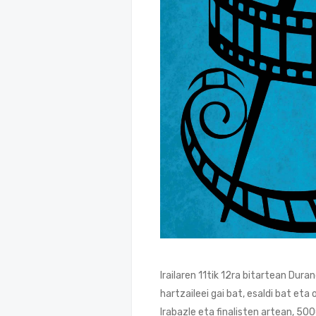
Irailaren 11tik 12ra bitartean Du
hartzaileei gai bat, esaldi bat et
Irabazle eta finalisten artean, 50