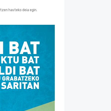
tzen hasteko deia egin.