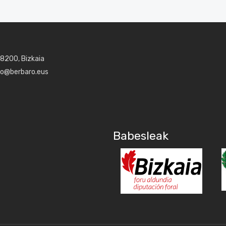
48200, Bizkaia
aro@berbaro.eus
Babesleak