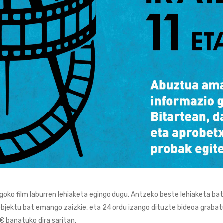
rangoko film laburren lehiaketa egingo dugu. Antzeko beste lehiaketa 
a objektu bat emango zaizkie, eta 24 ordu izango dituzte bideoa graba
0€ banatuko dira saritan.