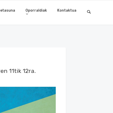
letasuna
Oporraldiak
Kontaktua
n 11tik 12ra.