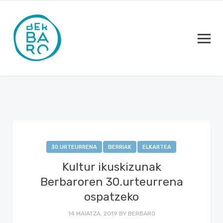
30.URTEURRENA
BERRIAK
ELKARTEA
Kultur ikuskizunak
Berbaroren 30.urteurrena
ospatzeko
14 MAIATZA, 2019
BY
BERBARO