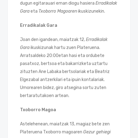
dugun egitarauari eman diogu hasiera
Erradikalak
Gara
eta
Txoborro Magoaren
ikuskizunekin.
Erradikalak Gara
Joan den igandean, maiatzak 12,
Erradikalak
Gara
ikuskizunak hartu zuen Plateruena.
Arratsaldeko 20:00etan hasi eta ordubete
pasatxoz, bertsoa eta bakarrizketa uztartu
zituzten Ane Labaka bertsolariak eta Beatriz
Elgezabal antzerkilari eta ipuin kontalariak.
Umorearen bidez, giro atsegina sortu zuten
bertaratutakoen artean.
Txoborro Magoa
Astelehenean, maiatzak 13, magiaz bete zen
Plateruena Txoborro magoaren
Gezur gehiegi