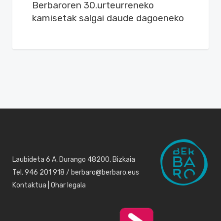
Berbaroren 30.urteurreneko
kamisetak salgai daude dagoeneko
Laubideta 6 A, Durango 48200, Bizkaia
Tel. 946 201 918 / berbaro@berbaro.eus
Kontaktua
|
Ohar legala