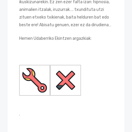
ikuskizunarekin. Ez zen ezer falta izan: hipnosia,
animalien itzalak, iruzurrak…. txundituta utzi
zituen etxeko txikienak, baita helduren bat edo
beste ere! Abisatu genuen, ezer ez da dirudiena…
Hemen Udaberriko Ekintzen argazkiak:
.