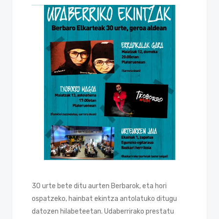
30 urte bete ditu aurten Berbarok, eta hori
ospatzeko, hainbat ekintza antolatuko ditugu
datozen hilabeteetan. Udaberrirako prestatu