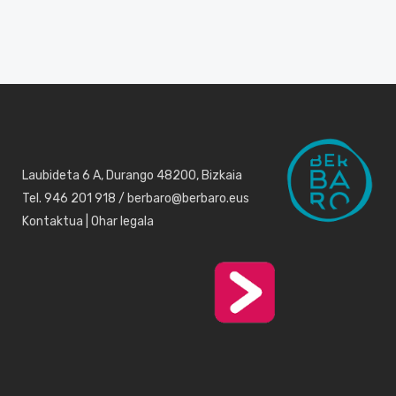
Laubideta 6 A, Durango 48200, Bizkaia
Tel. 946 201 918 / berbaro@berbaro.eus
Kontaktua
|
Ohar legala