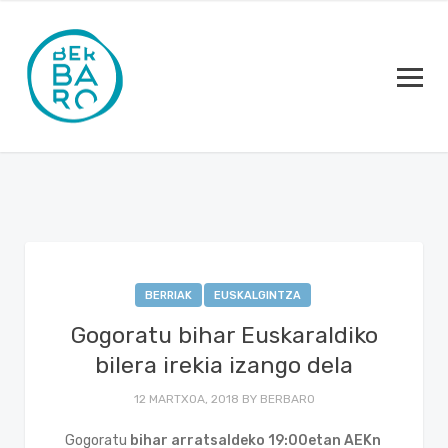
BERRIAK
EUSKALGINTZA
Gogoratu bihar Euskaraldiko
bilera irekia izango dela
12 MARTXOA, 2018
BY
BERBARO
Gogoratu
bihar arratsaldeko 19:00etan AEKn