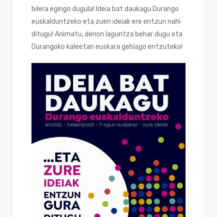
bilera egingo dugula! Ideia bat daukagu Durango
euskalduntzeko eta zuen ideiak ere entzun nahi
ditugu! Animatu, denon laguntza behar dugu eta
Durangoko kaleetan euskara gehiago entzuteko!