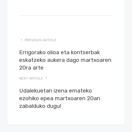
PREVIOUS ARTICLE
Errigorako olioa eta kontserbak
eskatzeko aukera dago martxoaren
20ra arte
NEXT ARTICLE
Udalekuetan izena emateko
ezohiko epea martxoaren 20an
zabalduko dugu!