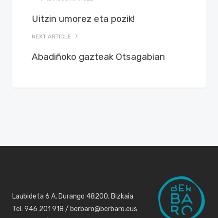
Uitzin umorez eta pozik!
NEXT ARTICLE
Abadiñoko gazteak Otsagabian
Laubideta 6 A, Durango 48200, Bizkaia
Tel. 946 201 918 / berbaro@berbaro.eus