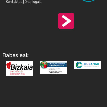
Kontaktua
|
Ohar legala
Babesleak