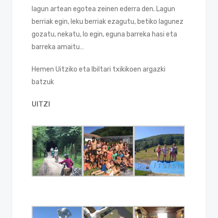
lagun artean egotea zeinen ederra den. Lagun
berriak egin, leku berriak ezagutu, betiko lagunez
gozatu, nekatu, lo egin, eguna barreka hasi eta
barreka amaitu…
Hemen Uitziko eta Ibiltari txikikoen argazki
batzuk
UITZI