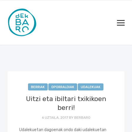
BERRIAK
OPORRALDIAK
UDALEKUAK
Uitzi eta ibiltari txikikoen
berri!
6 UZTAILA, 2017
BY
BERBARO
Udalekuetan dagoenak ondo daki udalekuetan