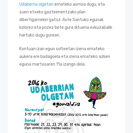
Udaberria olgetan
emateko asmoa dugu, eta
zuen etxeko gazteenentzako plan
dibertigarriekin gatoz. Aste Santuko egunak
kolorez eta pozez bete gura dituena eskuzabalik
hartuko dugu gurean.
Kontuan izan egun solteetan izena emateko
aukera ere badagoela eta izena emateko azken
eguna martxoaren 11a izango dela.