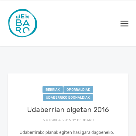
BERRIAK
OPORRALDIAK
UDABERRIKO EGONALDIAK
Udaberrian olgetan 2016
3 OTSAILA, 2016
BY
BERBARO
Udaberrirako planak egiten hasi gara dagoeneko.