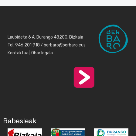
Laubideta 6 A, Durango 48200, Bizkaia
Tel. 946 201 918 / berbaro@berbaro.eus
Kontaktua
|
Ohar legala
Babesleak