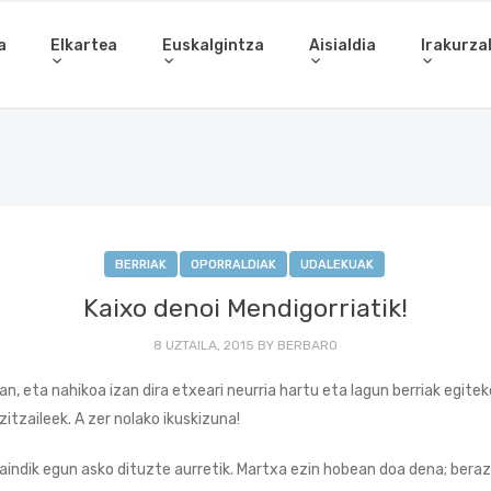
a
Elkartea
Euskalgintza
Aisialdia
Irakurza
BERRIAK
OPORRALDIAK
UDALEKUAK
Kaixo denoi Mendigorriatik!
8 UZTAILA, 2015
BY
BERBARO
, eta nahikoa izan dira etxeari neurria hartu eta lagun berriak egitek
zitzaileek. A zer nolako ikuskizuna!
raindik egun asko dituzte aurretik. Martxa ezin hobean doa dena; bera