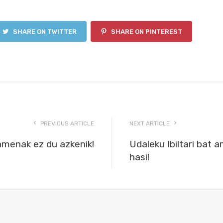
SHARE ON TWITTER
SHARE ON PINTEREST
PREVIOUS ARTICLE
NEXT ARTICLE
menak ez du azkenik!
Udaleku Ibiltari bat 
hasi!