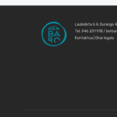
Laubideta 6 A, Durango 
Tel. 946 201 918 / berb
Kontaktua
|
Ohar legala