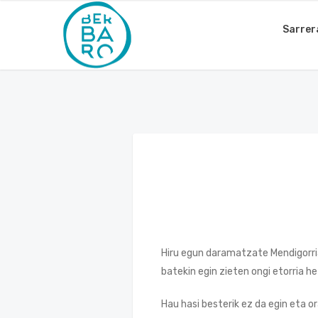
Sarrer
Hiru egun daramatzate Mendigorrian
batekin egin zieten ongi etorria he
Hau hasi besterik ez da egin eta o