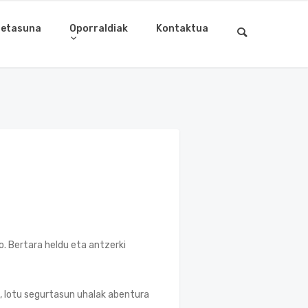
letasuna
Oporraldiak
Kontaktua
o. Bertara heldu eta antzerki
z, lotu segurtasun uhalak abentura