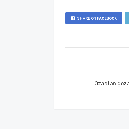
SHARE ON FACEBOOK
Ozaetan goza