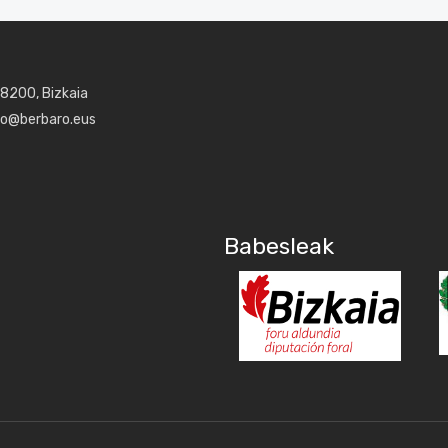
48200, Bizkaia
aro@berbaro.eus
Babesleak